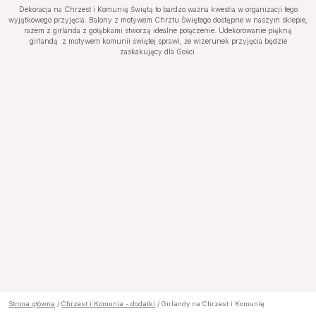
Dekoracja na Chrzest i Komunię Świętą to bardzo ważna kwestia w organizacji tego
wyjątkowego przyjęcia. Balony z motywem Chrztu Świętego dostępne w naszym sklepie,
razem z girlanda z gołąbkami stworzą idealne połączenie. Udekorowanie piękną
girlandą z motywem komunii świętej sprawi, że wizerunek przyjęcia będzie
zaskakujący dla Gości.
Strona główna
/
Chrzest i Komunia - dodatki
/ Girlandy na Chrzest i Komunię