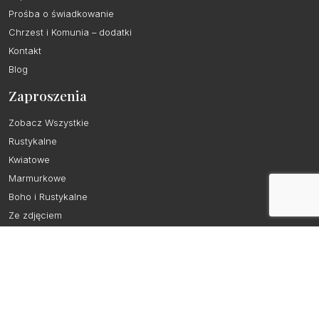
Prośba o świadkowanie
Chrzest i Komunia – dodatki
Kontakt
Blog
Zaproszenia
Zobacz Wszystkie
Rustykalne
Kwiatowe
Marmurkowe
Boho i Rustykalne
Ze zdjęciem
Kalka
Nowoczesne
Minimalistyczne
Przydatne Informacje