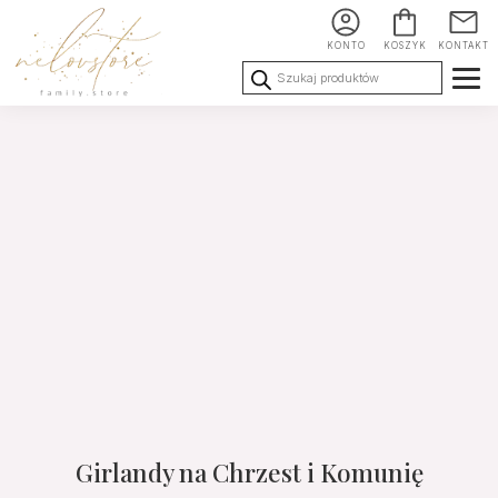
KONTO
KOSZYK
KONTAKT
Wyszukiwarka
produktów
Ślub i
Chrzest i
Urodziny i
Wesele
Komunia
okoliczności
Girlandy na Chrzest i Komunię