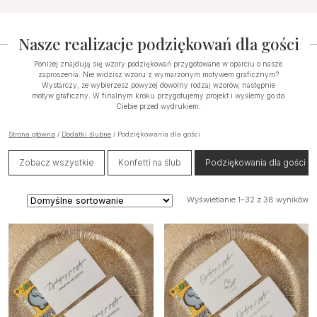
do
2,99 zł
ma
wiele
4,00 zł
do
wiele
wariantów.
4,49 zł
Nasze realizacje podziękowań dla gości
wariantów.
Opcje
Opcje
można
Poniżej znajdują się wzory podziękowań przygotowane w oparciu o nasze
można
wybrać
zaproszenia. Nie widzisz wzoru z wymarzonym motywem graficznym?
Wystarczy, że wybierzesz powyżej dowolny rodzaj wzorów, następnie
wybrać
na
motyw graficzny. W finalnym kroku przygotujemy projekt i wyślemy go do
na
stronie
Ciebie przed wydrukiem.
stronie
produktu
produktu
Strona główna
/
Dodatki ślubne
/ Podziękowania dla gości
Zobacz wszystkie
Konfetti na ślub
Podziękowania dla gości
Wyświetlanie 1–32 z 38 wyników