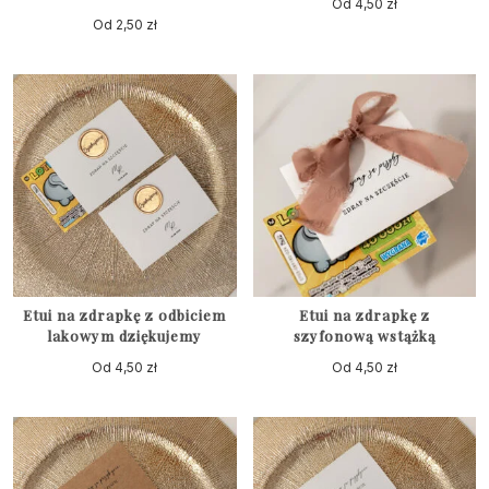
Od
4,50
zł
Od
2,50
zł
Etui na zdrapkę z odbiciem
Etui na zdrapkę z
lakowym dziękujemy
szyfonową wstążką
Od
4,50
zł
Od
4,50
zł