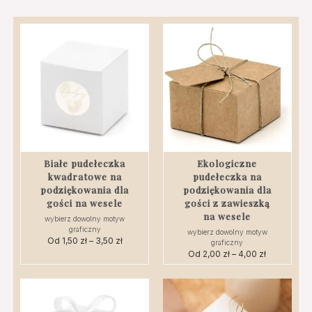
Białe pudełeczka
Ekologiczne
kwadratowe na
pudełeczka na
podziękowania dla
podziękowania dla
gości na wesele
gości z zawieszką
na wesele
wybierz dowolny motyw
graficzny
wybierz dowolny motyw
Od
1,50
zł
–
3,50
zł
Zakres
graficzny
cen:
Od
2,00
zł
–
4,00
zł
Zakres
Ten
od
cen:
Ten
produkt
1,50 zł
od
produkt
ma
do
2,00 zł
ma
wiele
3,50 zł
do