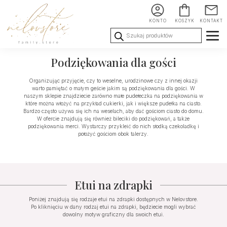
KONTO
KOSZYK
KONTAKT
Wyszukiwarka
produktów
Ślub i
Chrzest i
Urodziny i
Podziękowania dla gości
Wesele
Komunia
okoliczności
Organizując przyjęcie, czy to weselne, urodzinowe czy z innej okazji
warto pamiętać o małym geście jakim są podziękowania dla gości. W
naszym sklepie znajdziecie zarówno małe pudełeczka na podziękowania w
które można włożyć na przykład cukierki, jak i większe pudełka na ciasto.
Bardzo często używa się ich na weselach, aby dać gościom ciasto do domu.
W ofercie znajdują się również bileciki do podziękowań, a także
podziękowania merci. Wystarczy przykleić do nich słodką czekoladkę i
położyć gościom obok talerzy.
Etui na zdrapki
Poniżej znajdują się rodzaje etui na zdrapki dostępnych w Nelovstore.
Po kliknięciu w dany rodzaj etui na zdrapki, będziecie mogli wybrać
dowolny motyw graficzny dla swoich etui.