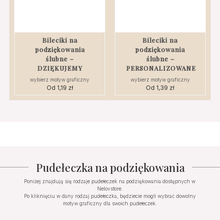
Bileciki na
Bileciki na
podziękowania
podziękowania
ślubne –
ślubne –
DZIĘKUJEMY
PERSONALIZOWANE
wybierz motyw graficzny
wybierz motyw graficzny
Od
1,19
zł
Od
1,39
zł
Pudełeczka na podziękowania
Poniżej znajdują się rodzaje pudełeczek na podziękowania dostępnych w
Nelovstore.
Po kliknięciu w dany rodzaj pudełeczka, będziecie mogli wybrać dowolny
motyw graficzny dla swoich pudełeczek.