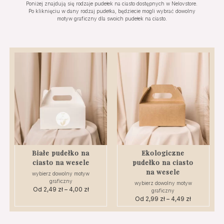
Poniżej znajdują się rodzaje pudełek na ciasto dostępnych w Nelovstore.
na
Po kliknięciu w dany rodzaj pudełka, będziecie mogli wybrać dowolny
stronie
motyw graficzny dla swoich pudełek na ciasto.
produktu
Białe pudełko na
Ekologiczne
ciasto na wesele
pudełko na ciasto
na wesele
wybierz dowolny motyw
graficzny
wybierz dowolny motyw
Od
2,49
zł
–
4,00
zł
Zakres
graficzny
cen:
Od
2,99
zł
–
4,49
zł
Zakres
Ten
od
cen:
Ten
produkt
2,49 zł
od
produkt
ma