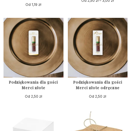
Od
2,50
zł
–
3,00
zł
Zakres
Od
1,19
zł
cen:
Ten
od
produkt
2,50 zł
ma
do
wiele
3,00 zł
wariantów.
Opcje
można
wybrać
na
stronie
produktu
Podziękowania dla gości
Podziękowania dla gości
Merci złote
Merci złote odręczne
Od
2,50
zł
Od
2,50
zł