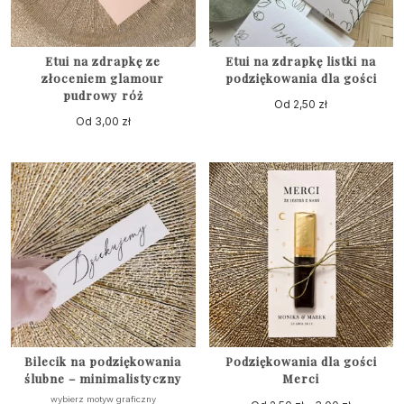
Etui na zdrapkę ze
Etui na zdrapkę listki na
złoceniem glamour
podziękowania dla gości
pudrowy róż
Od
2,50
zł
Od
3,00
zł
Bilecik na podziękowania
Podziękowania dla gości
ślubne – minimalistyczny
Merci
wybierz motyw graficzny