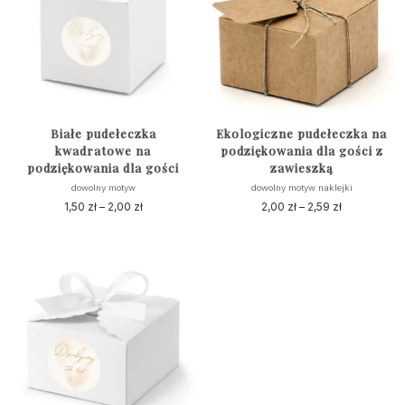
Białe pudełeczka
Ekologiczne pudełeczka na
kwadratowe na
podziękowania dla gości z
podziękowania dla gości
zawieszką
dowolny motyw
dowolny motyw naklejki
1,50
zł
–
2,00
zł
Zakres
2,00
zł
–
2,59
zł
Zakres
cen:
cen:
Ten
Ten
od
od
produkt
produkt
1,50 zł
2,00 zł
ma
ma
do
do
wiele
wiele
2,00 zł
2,59 zł
wariantów.
wariantów.
Opcje
Opcje
można
można
wybrać
wybrać
na
na
stronie
stronie