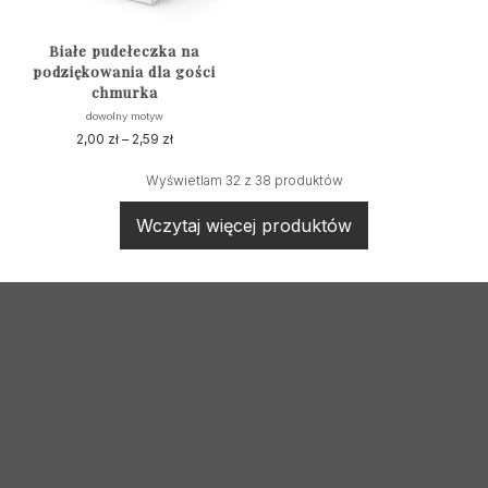
produktu
produktu
Białe pudełeczka na
podziękowania dla gości
chmurka
dowolny motyw
2,00
zł
–
2,59
zł
Zakres
cen:
Ten
od
Wyświetlam 32 z 38 produktów
produkt
2,00 zł
ma
do
Wczytaj więcej produktów
wiele
2,59 zł
wariantów.
Opcje
można
wybrać
na
stronie
produktu