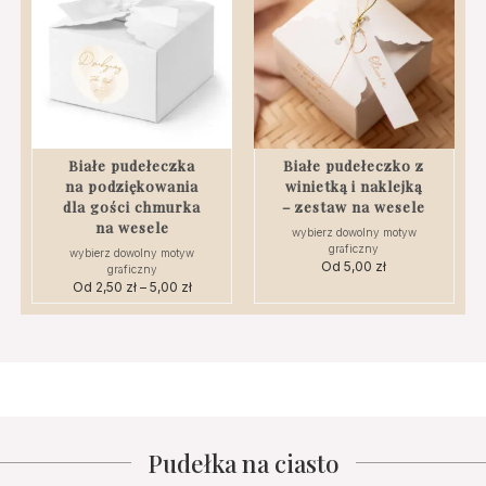
wiele
wariantów.
4,00 zł
wariantów.
Opcje
Opcje
można
można
wybrać
wybrać
na
na
stronie
stronie
produktu
produktu
Białe pudełeczka
Białe pudełeczko z
na podziękowania
winietką i naklejką
dla gości chmurka
– zestaw na wesele
na wesele
wybierz dowolny motyw
graficzny
wybierz dowolny motyw
Od
5,00
zł
graficzny
Od
2,50
zł
–
5,00
zł
Zakres
cen:
Ten
od
produkt
2,50 zł
ma
do
wiele
5,00 zł
wariantów.
Opcje
można
Pudełka na ciasto
wybrać