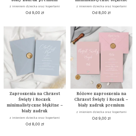
z imieniem dziecka oraz kopertami
z imieniem dziecka oraz kopertami
Od
9,00
zł
Od
8,00
zł
Zaproszenia na Chrzest
Różowe zaproszenia na
Święty i Roczek
Chrzest Święty i Roczek –
minimalistyczne błękitne –
biały zadruk premium
biały zadruk
z imieniem dziecka oraz kopertami
z imieniem dziecka oraz kopertami
Od
9,00
zł
Od
8,00
zł