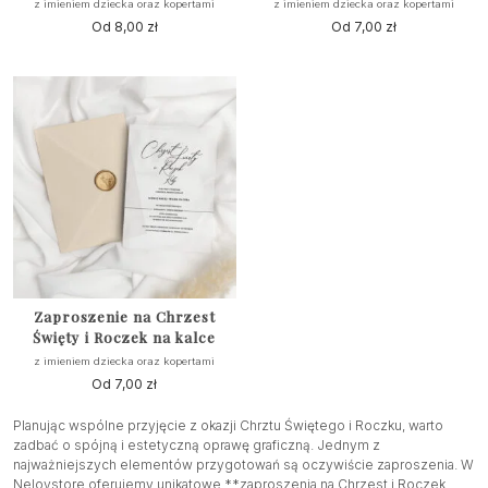
z imieniem dziecka oraz kopertami
z imieniem dziecka oraz kopertami
Od
8,00
zł
Od
7,00
zł
Zaproszenie na Chrzest
Święty i Roczek na kalce
z imieniem dziecka oraz kopertami
Od
7,00
zł
Planując wspólne przyjęcie z okazji Chrztu Świętego i Roczku, warto
zadbać o spójną i estetyczną oprawę graficzną. Jednym z
najważniejszych elementów przygotowań są oczywiście zaproszenia. W
Nelovstore oferujemy unikatowe **zaproszenia na Chrzest i Roczek