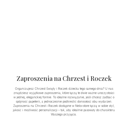
Zaproszenia na Chrzest i Roczek
Organizujesz Chrzest Święty i Roczek dziecka tego samego dnia? U nas
znajdziesz wyjątkowe zaproszenia, które łączą te dwie ważne uroczystości
w jednej, eleganckiej formie. To idealne rozwiązanie, jeśli chcesz zadbać o
spójność papeterii, a jednocześnie podkreślić doniosłość obu wydarzeń.
Zaproszenia na Chrzest i Roczek dostępne w Nelovstore łączą w sobie styl,
jakość i możliwość personalizacji – tak, aby idealnie pasowały do charakteru
Waszego przyjęcia.