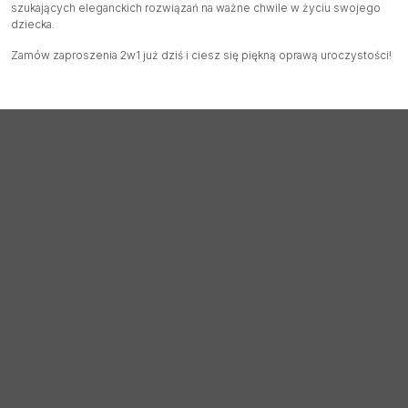
szukających eleganckich rozwiązań na ważne chwile w życiu swojego
dziecka.
Zamów zaproszenia 2w1 już dziś i ciesz się piękną oprawą uroczystości!