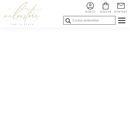
KONTO
KOSZYK
KONTAKT
Wyszukiwarka
produktów
Ślub i
Chrzest i
Urodziny i
Wesele
Komunia
okoliczności