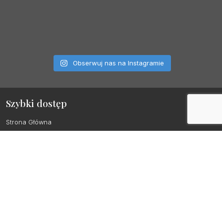
Obserwuj nas na Instagramie
Szybki dostęp
Strona Główna
Nowości
Próbki Zaproszeń
Zaproszenia Ślubne
Papeteria ślubna
Prośba o świadkowanie
Chrzest i Komunia – dodatki
Kontakt