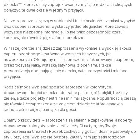
dziecka**, które zostały zaprojektowane z myślą o rodzicach chcących
połączyć te dwie okazje w jednym przyjęciu.
Nasze zaproszenia łączą w sobie styl i funkcjonalność – zamiast wysyłać
dwa osobne zaproszenia, wystarczy jedno eleganckie, które zawiera
wszystkie niezbędne informacje. To nie tylko oszczędność czasu i
kosztów, ale również piękna forma przekazu.
W naszej ofercie znajdziesz zaproszenia wykonane z wysokiej jakości
papieru ozdobnego – zarówno w wersjach klasycznych, jak i
nowoczesnych. Oferujemy m.in. zaproszenia z fakturowanym papierem,
przezroczystą kalką, wstążką satynową, złoceniami, a także
personalizacją obejmującą imię dziecka, datę uroczystości i miejsce
przyjęcia.
Rodzice mogą wybierać spośród zaproszeń w kolorystyce
dopasowanej do płci dziecka – delikatne pastele, róż, błękit, beż czy
zieleń, a także projekty neutralne i minimalistyczne. Popularnością cieszą
się również **zaproszenia ze zdjęciem dziecka**, które stanowią
jednocześnie piękną pamiątkę dla gości.
Dbamy o każdy detal – zaproszenia są starannie zapakowane, a koperty
dopasowane kolorystycznie. Jeśli zależy Ci na tym, aby Twoje
zaproszenia na Chrzest i Roczek zachwyciły gości i idealnie pasowały do
stylu przyjęcia, wybierz Nelovstore. Zaufały nam już setki rodziców