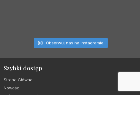
Obserwuj nas na Instagramie
Szybki dostęp
Strona Główna
Nowości
Próbki Zaproszeń
Zaproszenia Ślubne
Papeteria ślubna
Prośba o świadkowanie
Chrzest i Komunia – dodatki
Kontakt