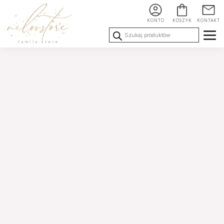
KONTO
KOSZYK
KONTAKT
Wyszukiwarka
produktów
Ślub i
Chrzest i
Urodziny i
Wesele
Komunia
okoliczności