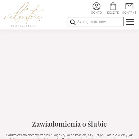
KONTO
KOSZYK
KONTAKT
Wyszukiwarka
produktów
Ślub i
Chrzest i
Urodziny i
Wesele
Komunia
okoliczności
Zawiadomienia o ślubie
Bardzo często chcemy zaprosić kogoś tylko do kościoła, czy urzędu, ale nie wiemy jak