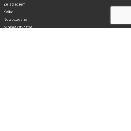
Ze zdjęciem
Kalka
Nowoczesne
Minimalistyczne
Przydatne Informacje
FAQ | Pytania i odpowiedzi
Sposób i koszty dostawy
Regulamin
Polityka prywatności
Polityka plików cookies
Szybki kontakt
Formularz kontaktowy
e-mail:
kontakt@nelovstore.pl
tel: 881 233 114