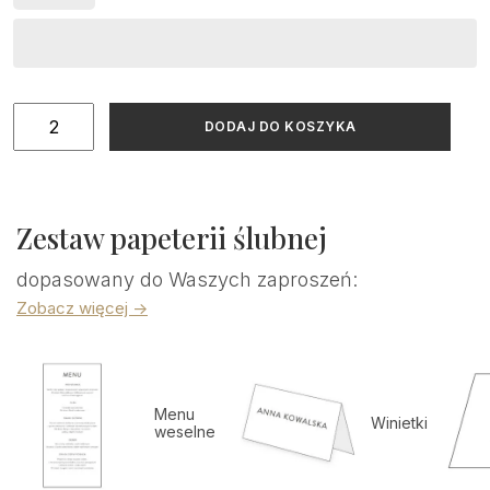
ilość
DODAJ DO KOSZYKA
Ankieta
weselna
dowolny
motyw
Zestaw papeterii ślubnej
dopasowany do Waszych zaproszeń:
Zobacz więcej ->
Menu
Winietki
weselne