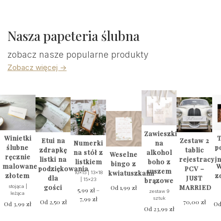
Nasza papeteria ślubna
zobacz nasze popularne produkty
Zobacz więcej ->
Zawieszki
Winietki
T
Etui na
Zestaw 2
na
Numerki
ślubne
p
zdrapkę
tablic
alkohol
na stół z
Weselne
ręcznie
listki na
rejestracyj
boho z
listkiem
bingo z
malowane
W
podziękowania
PCV –
suszem
kwiatuszkami
10x15 | 13x18
złotem
z
dla
JUST
brązowe
| 15x23
gości
MARRIED
stojąca |
Od
1,99
zł
5,99
zł
–
zestaw 9
leżąca
7,99
zł
Zakres
sztuk
Od
2,50
zł
70,00
zł
Od
3,99
zł
O
cen:
Od
23,99
zł
Ten
od