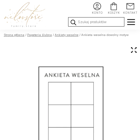
KONTO
KOSZYK
KONTAKT
Wyszukiwarka
produktów
Ślub i
Chrzest i
Urodziny i
Strona główna
/
Papeteria ślubna
/
Ankiety weselne
/ Ankieta weselna dowolny motyw
Wesele
Komunia
okoliczności