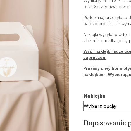
Wymiary: 19 cm x 14 cm x
Ilość: Sprzedawane w pe
Pudełka są przesyłane d
bardzo proste i nie wym
Naklejki wysyłane w for
złożeniu pudełka (biały 
Wzór naklejki może z
zaproszeń.
Prosimy o wy bór moty
naklejkami. Wybierając
Naklejka
Dopasowanie 