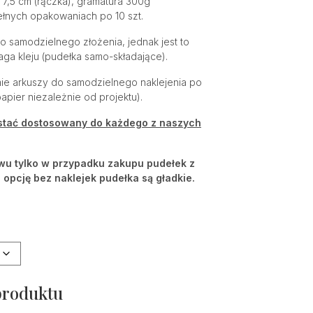
 7,5 cm (rączka), gramatura 300g
do
łnych opakowaniach po 10 szt.
4,00 zł
o samodzielnego złożenia, jednak jest to
aga kleju (pudełka samo-składające).
mie arkuszy do samodzielnego naklejenia po
papier niezależnie od projektu).
ostać dostosowany do każdego z naszych
wu tylko w przypadku zakupu pudełek z
 opcję bez naklejek pudełka są gładkie.
produktu