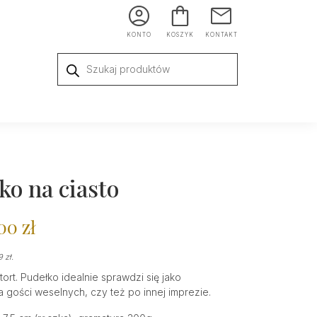
KONTO
KOSZYK
KONTAKT
Wyszukiwarka
produktów
ko na ciasto
,00
zł
Zakres
cen:
49
zł
.
od
 tort. Pudełko idealnie sprawdzi się jako
 gości weselnych, czy też po innej imprezie.
2,49 zł