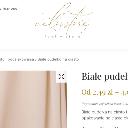
oliczności
sto i podziękowania
/ Białe pudełko na ciasto
Białe pudeł
Od
2,49
zł
–
4
Poprzednia najniższa cena:
2,
Białe pudełka na ciasto i
opakowanie na ciasto dla