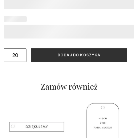
ilość
DODAJ DO KOSZYKA
Bileciki
na
podziękowania
na
Zamów również
Chrzest
Święty
-
DZIĘKUJĘ
ZA
PRZYBYCIE