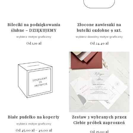
Bileciki na podziękowania
Złocone zawieszki na
ślubne – DZIĘKUJEMY
butelki ozdobne 9 szt.
wybierz motyw graficzny
wybierz dowolny motyw graficzny
Od
1,19
zł
Od
24,49
zł
Białe pudełko na koperty
Zestaw 3 wybranych przez
Ciebie próbek zaproszeń
wybierz motyw graficzny
Od
45,00
zł
–
49,00
zł
Zakres
Od
25,00
zł