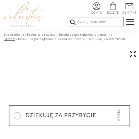
KONTO
KOSZYK
KONTAKT
Wyszukiwarka
produktów
Ślub i
Chrzest i
Urodziny i
Strona główna
/
Papeteria dziecięca
/
Bileciki do podziękowań dla gości na
Wesele
Komunia
okoliczności
Chrzest
/ Bileciki na podziękowania na Chrzest Święty – DZIĘKUJĘ ZA PRZYBYCIE