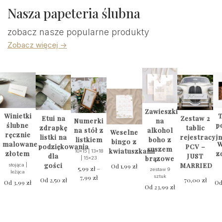
Nasza papeteria ślubna
zobacz nasze popularne produkty
Zobacz więcej ->
Zawieszki
Winietki
T
Etui na
Zestaw 2
na
Numerki
ślubne
p
zdrapkę
tablic
alkohol
na stół z
Weselne
ręcznie
listki na
rejestracyj
boho z
listkiem
bingo z
malowane
W
podziękowania
PCV –
suszem
kwiatuszkami
10x15 | 13x18
złotem
z
dla
JUST
brązowe
| 15x23
gości
MARRIED
stojąca |
Od
1,99
zł
5,99
zł
–
zestaw 9
leżąca
7,99
zł
Zakres
sztuk
Od
2,50
zł
70,00
zł
Od
3,99
zł
O
cen:
Od
23,99
zł
Ten
od
produkt
5,99 zł
ma
do
wiele
7,99 zł