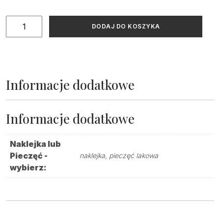
ilość
DODAJ DO KOSZYKA
Drewniane
pudełko
na
obrączki
Informacje dodatkowe
Informacje dodatkowe
Naklejka lub
Pieczęć -
naklejka, pieczęć lakowa
wybierz: