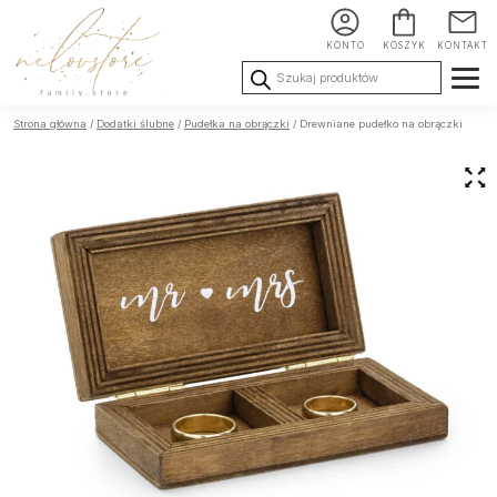
KONTO
KOSZYK
KONTAKT
Wyszukiwarka
produktów
Ślub i
Chrzest i
Urodziny i
Strona główna
/
Dodatki ślubne
/
Pudełka na obrączki
/ Drewniane pudełko na obrączki
Wesele
Komunia
okoliczności