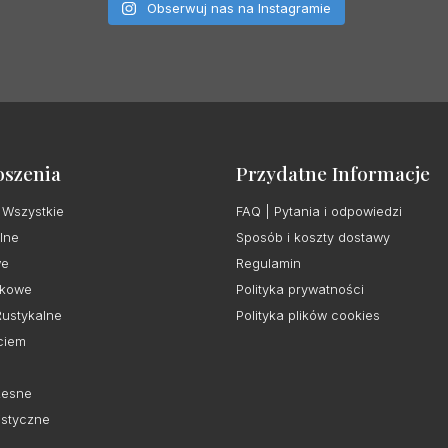
Obserwuj nas na Instagramie
oszenia
Przydatne Informacje
 Wszystkie
FAQ | Pytania i odpowiedzi
lne
Sposób i koszty dostawy
we
Regulamin
kowe
Polityka prywatności
Rustykalne
Polityka plików cookies
ciem
esne
istyczne