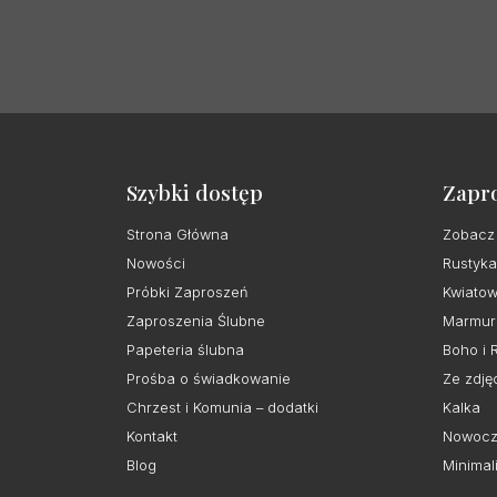
Szybki dostęp
Zapr
Strona Główna
Zobacz
Nowości
Rustyka
Próbki Zaproszeń
Kwiato
Zaproszenia Ślubne
Marmur
Papeteria ślubna
Boho i 
Prośba o świadkowanie
Ze zdję
Chrzest i Komunia – dodatki
Kalka
Kontakt
Nowocz
Blog
Minimal