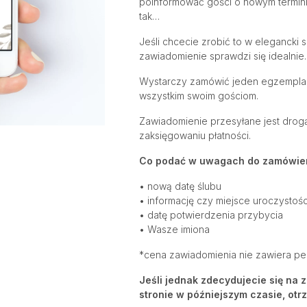
poinformować gości o nowym termi
tak…
Jeśli chcecie zrobić to w elegancki 
zawiadomienie sprawdzi się idealnie.
Wystarczy zamówić jeden egzemplarz
wszystkim swoim gościom.
Zawiadomienie przesyłane jest drogą
zaksięgowaniu płatności.
Co podać w uwagach do zamówien
• nową datę ślubu
• informację czy miejsce uroczystości
• datę potwierdzenia przybycia
• Wasze imiona
*cena zawiadomienia nie zawiera pe
Jeśli jednak zdecydujecie się na
stronie w późniejszym czasie, otr