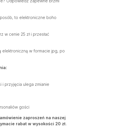
nie? Odpowiedź zapewne brzmi
sposób, to elektroniczne boho
 w cenie 25 zł i przesłać
 elektroniczną w formacie jpg, po
ia:
 i przyjęcia ulega zmianie
rsonaliów gości
 zamówienie zaproszeń na naszej
zymacie rabat w wysokości 20 zł.