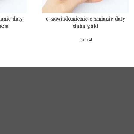
anie daty
e-zawiadomienie o zmianie daty
usem
ślubu gold
25,00
zł