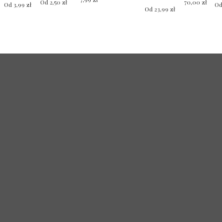
Od
2,50
zł
70,00
zł
Od
3,99
zł
O
cen:
Od
23,99
zł
Ten
od
produkt
5,99 zł
ma
do
wiele
7,99 zł
wariantów.
Opcje
można
wybrać
na
stronie
produktu