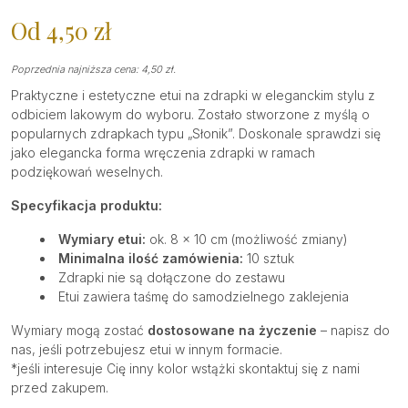
Od
4,50
zł
Poprzednia najniższa cena:
4,50
zł
.
Praktyczne i estetyczne etui na zdrapki w eleganckim stylu z
odbiciem lakowym do wyboru. Zostało stworzone z myślą o
popularnych zdrapkach typu „Słonik”. Doskonale sprawdzi się
jako elegancka forma wręczenia zdrapki w ramach
podziękowań weselnych.
Specyfikacja produktu:
Wymiary etui:
ok. 8 x 10 cm (możliwość zmiany)
Minimalna ilość zamówienia:
10 sztuk
Zdrapki nie są dołączone do zestawu
Etui zawiera taśmę do samodzielnego zaklejenia
Wymiary mogą zostać
dostosowane na życzenie
– napisz do
nas, jeśli potrzebujesz etui w innym formacie.
*jeśli interesuje Cię inny kolor wstążki skontaktuj się z nami
przed zakupem.