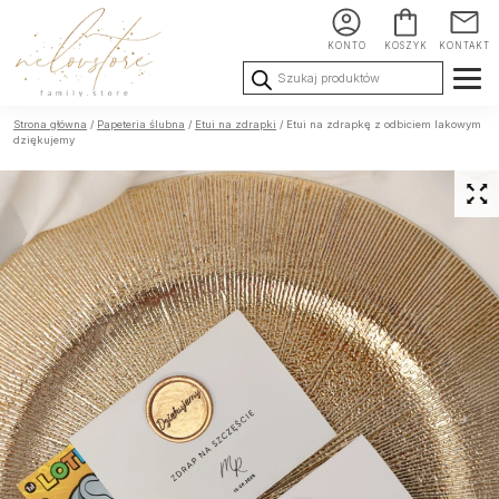
KONTO
KOSZYK
KONTAKT
Wyszukiwarka
produktów
Ślub i
Chrzest i
Urodziny i
Strona główna
/
Papeteria ślubna
/
Etui na zdrapki
/ Etui na zdrapkę z odbiciem lakowym
Wesele
Komunia
okoliczności
dziękujemy