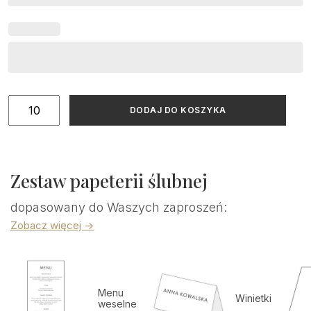
ilość
DODAJ DO KOSZYKA
Etui
na
zdrapkę
z
Zestaw papeterii ślubnej
odbiciem
lakowym
dopasowany do Waszych zaproszeń:
dziękujemy
Zobacz więcej ->
Menu
Winietki
weselne