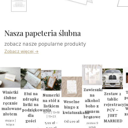
Nasza papeteria ślubna
zobacz nasze popularne produkty
Zobacz więcej ->
Zawieszki
Winietki
T
Etui na
Zestaw 2
na
Numerki
ślubne
p
zdrapkę
tablic
alkohol
na stół z
Weselne
ręcznie
listki na
rejestracyj
boho z
listkiem
bingo z
malowane
W
podziękowania
PCV –
suszem
kwiatuszkami
10x15 | 13x18
złotem
z
dla
JUST
brązowe
| 15x23
gości
MARRIED
stojąca |
Od
1,99
zł
5,99
zł
–
zestaw 9
leżąca
7,99
zł
Zakres
sztuk