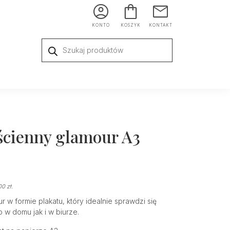
KONTO
KOSZYK
KONTAKT
Wyszukiwarka
produktów
ścienny glamour A3
00
zł
.
r w formie plakatu, który idealnie sprawdzi się
w domu jak i w biurze.