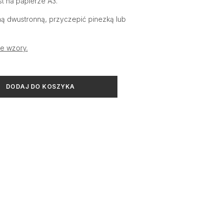
t na papierze A3.
ą dwustronną, przyczepić pinezką lub
e wzory.
DODAJ DO KOSZYKA