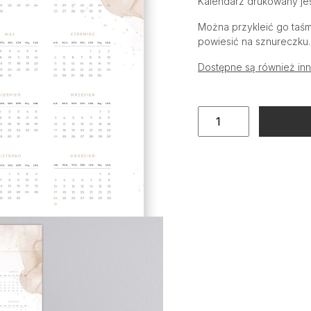
Kalendarz drukowany jes
Można przykleić go taśm
powiesić na sznureczku.
Dostępne są również inn
ilość
Kalendarz
ścienny
glamour
A3