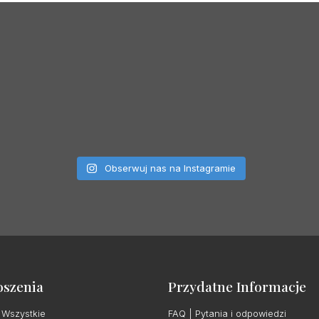
Obserwuj nas na Instagramie
oszenia
Przydatne Informacje
 Wszystkie
FAQ | Pytania i odpowiedzi