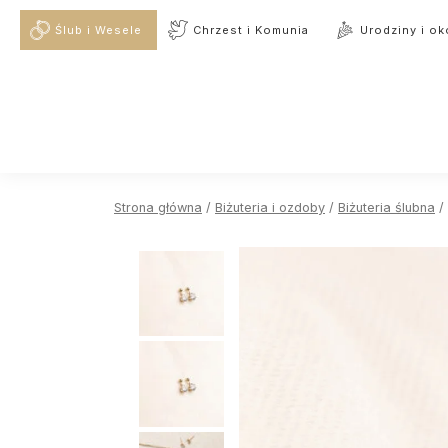
Ślub i Wesele
Chrzest i Komunia
Urodziny i ok
Strona główna
/
Biżuteria i ozdoby
/
Biżuteria ślubna
/ 