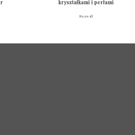
er
kryształkami i perłami
89,99
zł