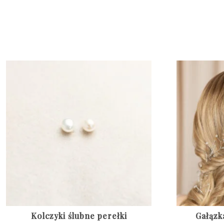
Kolczyki ślubne perełki
Gałązk