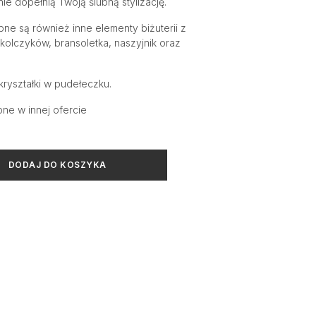
nie dopełnią Twoją ślubną stylizację.
ne są również inne elementy biżuterii z
j kolczyków, bransoletka, naszyjnik oraz
kryształki w pudełeczku.
pne w innej ofercie
DODAJ DO KOSZYKA