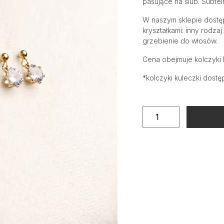
pasujące na ślub. Subtel
W naszym sklepie dostęp
kryształkami: inny rodza
grzebienie do włosów.
Cena obejmuje kolczyki 
*kolczyki kuleczki dostę
ilość
Kolczyki
ślubne
wiszące
kryształki
Gold