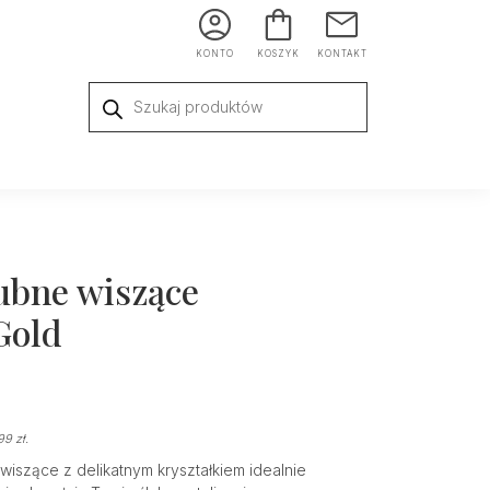
KONTO
KOSZYK
KONTAKT
Wyszukiwarka
produktów
lubne wiszące
Gold
,99
zł
.
 wiszące z delikatnym kryształkiem idealnie