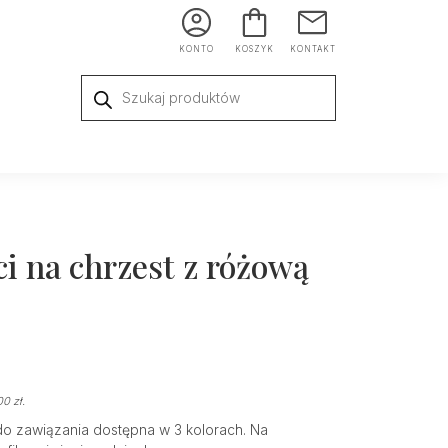
KONTO
KOSZYK
KONTAKT
Wyszukiwarka
produktów
i na chrzest z różową
00
zł
.
do zawiązania dostępna w 3 kolorach. Na