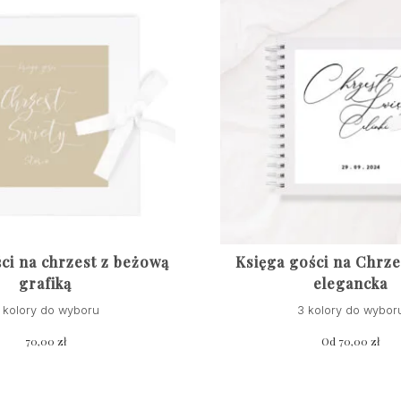
ci na chrzest z beżową
Księga gości na Chrze
grafiką
elegancka
 kolory do wyboru
3 kolory do wybor
70,00
zł
Od
70,00
zł
Ten
produkt