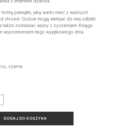
afika z imieniem dziecka.
ą formą pamiątki, jaką warto mieć z ważnych
d chrzest. Goście mogą wklejać do niej odbitki
 a także zostawiać wpisy z życzeniami. Księga
ym wspomnieniem tego wyjątkowego dnia.
eco, czarna
DODAJ DO KOSZYKA