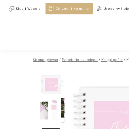
Ślub i Wesele
Chrzest i Komunia
Urodziny i ok
Strona główna
/
Papeteria dziecięca
/
Księgi gości
/ K