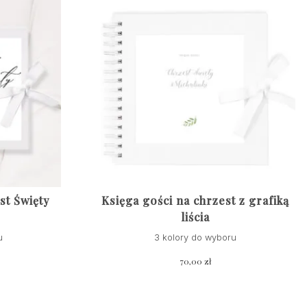
st Święty
Księga gości na chrzest z grafiką
liścia
u
3 kolory do wyboru
70,00
zł
Ten
produkt