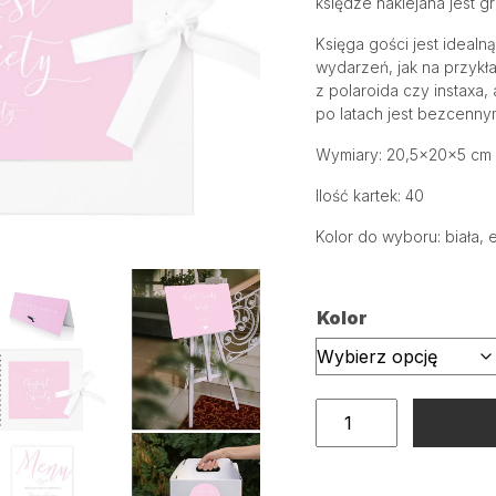
księdze naklejana jest gr
Księga gości jest idealn
wydarzeń, jak na przykła
z polaroida czy instaxa,
po latach jest bezcenn
Wymiary: 20,5x20x5 cm
Ilość kartek: 40
Kolor do wyboru: biała, 
Kolor
ilość
Księga
gości
na