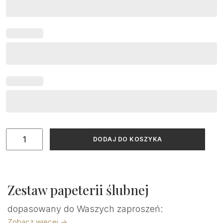
ilość
DODAJ DO KOSZYKA
Kwadratowe
naklejki
|
zestaw
Zestaw papeterii ślubnej
12
szt.
dopasowany do Waszych zaproszeń:
Zobacz więcej ->