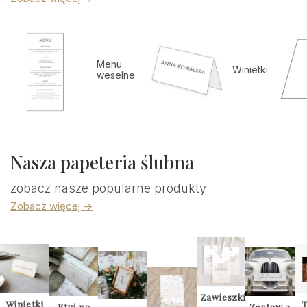
Menu
Winietki
weselne
Nasza papeteria ślubna
zobacz nasze popularne produkty
Zobacz więcej ->
Zawieszki
Winietki
T
Etui na
Zestaw 2