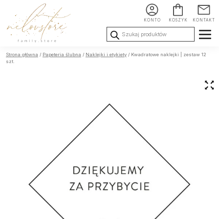
KONTO
KOSZYK
KONTAKT
Wyszukiwarka
produktów
Ślub i
Chrzest i
Urodziny i
Strona główna
/
Papeteria ślubna
/
Naklejki i etykiety
/ Kwadratowe naklejki | zestaw 12
Wesele
Komunia
okoliczności
szt.