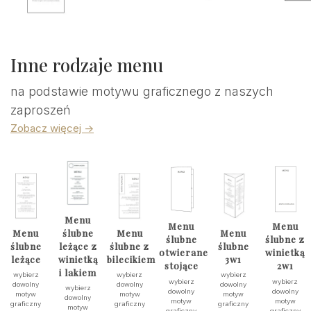
Inne rodzaje menu
na podstawie motywu graficznego z naszych
zaproszeń
Zobacz więcej ->
Menu
Menu
Menu
Menu
ślubne
Menu
Menu
ślubne
ślubne z
ślubne
leżące z
ślubne z
ślubne
otwierane
winietką
leżące
winietką
bilecikiem
3w1
stojące
2w1
i lakiem
wybierz
wybierz
wybierz
wybierz
wybierz
dowolny
dowolny
dowolny
wybierz
dowolny
dowolny
motyw
motyw
motyw
dowolny
motyw
motyw
graficzny
graficzny
graficzny
motyw
graficzny
graficzny