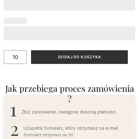
ilość
DODAJ DO KOSZYKA
Menu
ślubne
minimalistyczne
otwierane
Jak przebiega proces zamówienia
stojące
?
Złóż zamówienie, następnie dokonaj płatności
Uzupełnij formularz, który otrzymasz na e-mail
(formularz otrzymasz do 1h)