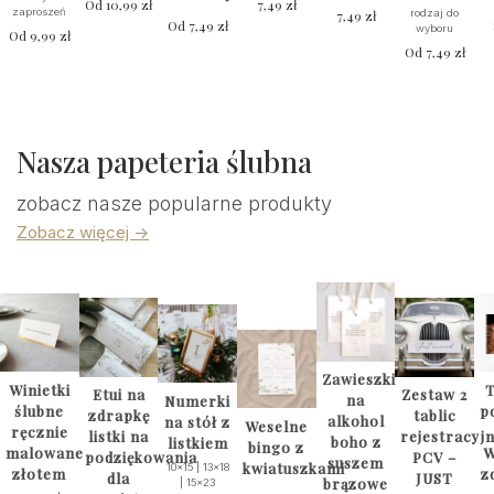
Od
10,99
zł
7,49
zł
zaproszeń
7,49
zł
rodzaj do
Od
7,49
zł
wyboru
Od
9,99
zł
Od
7,49
zł
Nasza papeteria ślubna
zobacz nasze popularne produkty
Zobacz więcej ->
Zawieszki
Winietki
T
Etui na
Zestaw 2
na
Numerki
ślubne
p
zdrapkę
tablic
alkohol
na stół z
Weselne
ręcznie
listki na
rejestracyj
boho z
listkiem
bingo z
malowane
W
podziękowania
PCV –
suszem
kwiatuszkami
10x15 | 13x18
złotem
z
dla
JUST
brązowe
| 15x23