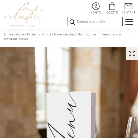
KONTO
KOSZYK
KONTAKT
Wyszukiwarka
produktów
Ślub i
Chrzest i
Urodziny i
Strona główna
/
Papeteria ślubna
/
Menu weselne
/ Menu ślubne minimalistyczne
Wesele
Komunia
okoliczności
otwierane stojące