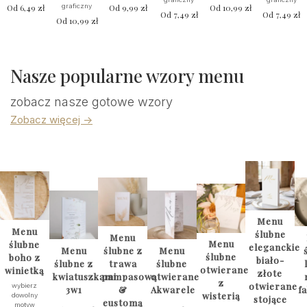
Od
6,49
zł
graficzny
Od
9,99
zł
Od
10,99
zł
Od
7,49
zł
Od
7,49
zł
Od
10,99
zł
Nasze popularne wzory menu
zobacz nasze gotowe wzory
Zobacz więcej ->
Menu
Menu
ślubne
Menu
Menu
ślubne
eleganckie
Menu
ślubne z
Menu
ślubne
boho z
biało-
ślubne z
trawa
ślubne
otwierane
winietką
złote
kwiatuszkami
pampasową
otwierane
z
otwierane
wybierz
3w1
&
Akwarele
f
wisterią
dowolny
stojące
eustomą
motyw