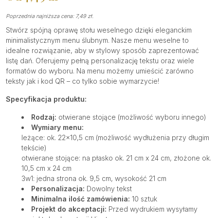
Poprzednia najniższa cena:
7,49
zł
.
Stwórz spójną oprawę stołu weselnego dzięki eleganckim
minimalistycznym menu ślubnym. Nasze menu weselne to
idealne rozwiązanie, aby w stylowy sposób zaprezentować
listę dań. Oferujemy pełną personalizację tekstu oraz wiele
formatów do wyboru. Na menu możemy umieścić zarówno
teksty jak i kod QR – co tylko sobie wymarzycie!
Specyfikacja produktu:
Rodzaj:
otwierane stojące (możliwość wyboru innego)
Wymiary menu:
leżące: ok. 22×10,5 cm (możliwość wydłużenia przy długim
tekście)
otwierane stojące:
na płasko ok. 21 cm x 24 cm, złożone ok.
10,5 cm x 24 cm
3w1:
jedna strona ok. 9,5 cm, wysokość 21 cm
Personalizacja:
Dowolny tekst
Minimalna ilość zamówienia:
10 sztuk
Projekt do akceptacji:
Przed wydrukiem wysyłamy