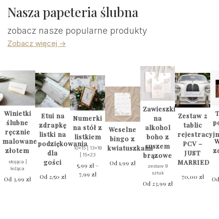
Nasza papeteria ślubna
zobacz nasze popularne produkty
Zobacz więcej ->
Zawieszki
Winietki
T
Etui na
Zestaw 2
na
Numerki
ślubne
p
zdrapkę
tablic
alkohol
na stół z
Weselne
ręcznie
listki na
rejestracyj
boho z
listkiem
bingo z
malowane
W
podziękowania
PCV –
suszem
kwiatuszkami
10x15 | 13x18
złotem
z
dla
JUST
brązowe
| 15x23
gości
MARRIED
stojąca |
Od
1,99
zł
5,99
zł
–
zestaw 9
leżąca
7,99
zł
Zakres
sztuk
Od
2,50
zł
70,00
zł
Od
3,99
zł
O
cen:
Od
23,99
zł
Ten
od
produkt
5,99 zł
ma
do
wiele
7,99 zł