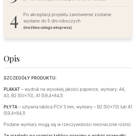
Po akceptacji projektu zamówienie zostanie
wysłane do 5 dni roboczych
(możliwa usługa ekspress)
Opis
SZCZEGÓŁY PRODUKTU:
PLAKAT
– wydruk na wysokiej jakości papierze, wymiary: A4,
A3, B2 (50×70), A1 (59,4×84,1)
PŁYTA
– sztywna tablica PCV 3 mm, wymiary – B2 (50×70) lub A1
(59,4×84,1)
Podane wymiary mogą się w rzeczywistości nieznacznie różnić.
Ze względu na rozmiar tablicy prosimy o wybór przesyłki