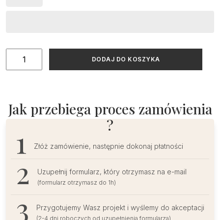
ilość
DODAJ DO KOSZYKA
Minimalistyczny
Tablica
|
Plakat
Jak przebiega proces zamówienia
z
?
drinkami
na
Złóż zamówienie, następnie dokonaj płatności
wesele
Uzupełnij formularz, który otrzymasz na e-mail
(formularz otrzymasz do 1h)
Przygotujemy Wasz projekt i wyślemy do akceptacji
(2-4 dni roboczych od uzupełnienia formularza)