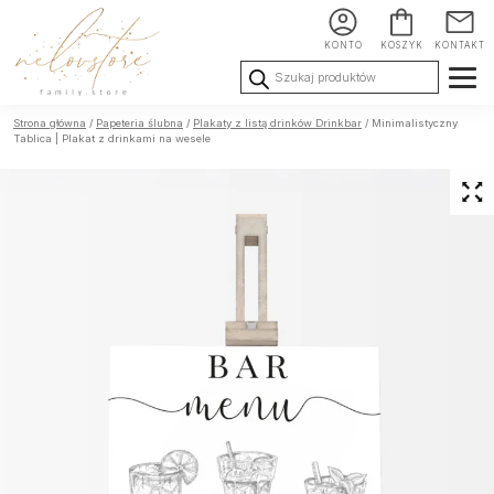
KONTO
KOSZYK
KONTAKT
Wyszukiwarka
produktów
Ślub i
Chrzest i
Urodziny i
Strona główna
/
Papeteria ślubna
/
Plakaty z listą drinków Drinkbar
/ Minimalistyczny
Wesele
Komunia
okoliczności
Tablica | Plakat z drinkami na wesele