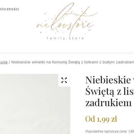
oliczności
unię
/ Niebieskie winietki na Komunię Świętą z listkami z białym zadrukie
Niebieskie
Świętą z li
zadrukiem
Od
1,99
zł
Poprzednia najniższa cena:
1,9