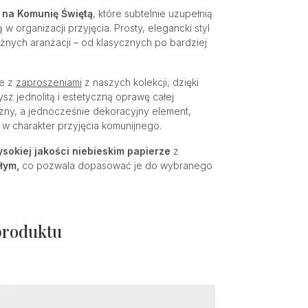
i na Komunię Świętą
, które subtelnie uzupełnią
w organizacji przyjęcia. Prosty, elegancki styl
óżnych aranżacji – od klasycznych po bardziej
ne z
zaproszeniami
z naszych kolekcji, dzięki
sz jednolitą i estetyczną oprawę całej
czny, a jednocześnie dekoracyjny element,
 w charakter przyjęcia komunijnego.
sokiej jakości niebieskim papierze
z
łym,
co pozwala dopasować je do wybranego
produktu