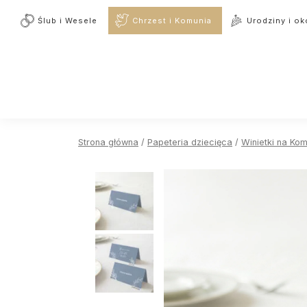
Ślub i Wesele
Chrzest i Komunia
Urodziny i ok
Strona główna
/
Papeteria dziecięca
/
Winietki na Kom