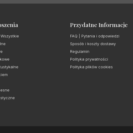
oszenia
Przydatne Informacje
 Wszystkie
FAQ | Pytania i odpowiedzi
lne
Sposób i koszty dostawy
we
Regulamin
kowe
Polityka prywatności
Rustykalne
Polityka plików cookies
ciem
esne
istyczne