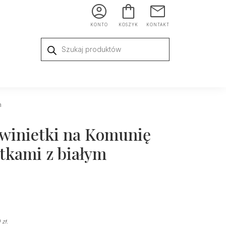
KONTO
KOSZYK
KONTAKT
Wyszukiwarka
produktów
m
 winietki na Komunię
stkami z białym
9
zł
.