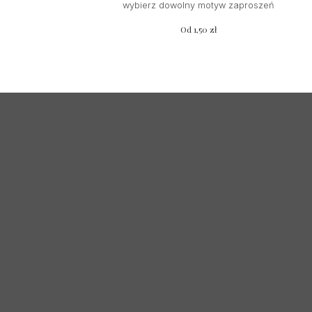
wybierz dowolny motyw zaproszeń
Od
1,50
zł