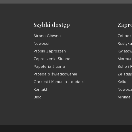
Szybki dostęp
Zapr
Strona Główna
Zobacz
Nowości
Rustyka
Próbki Zaproszeń
Kwiato
Zaproszenia Ślubne
Marmur
Papeteria ślubna
Boho i 
Prośba o świadkowanie
Ze zdję
Chrzest i Komunia – dodatki
Kalka
Kontakt
Nowocz
Blog
Minimal