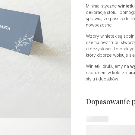
Minimalistyczne
winietk
dekorację stołu i pomogą 
sprawia, że pasują do r
nowoczesne.
Wzory winietek są spój
czemu bez trudu stworzy
uroczystości. To prakty
który dobrze wpisuje się
Winietki drukujemy na
wy
nadrukiem w kolorze
bia
stylu i dodatków.
Dopasowanie 