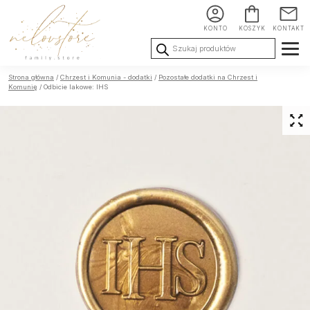
KONTO
KOSZYK
KONTAKT
Wyszukiwarka
produktów
Ślub i
Chrzest i
Urodziny i
Strona główna
/
Chrzest i Komunia - dodatki
/
Pozostałe dodatki na Chrzest i
Wesele
Komunia
okoliczności
Komunię
/ Odbicie lakowe: IHS