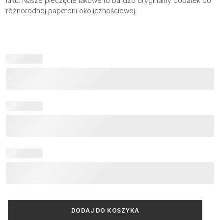
laku. Nasze pieczęcie lakowe to bardzo oryginalny dodatek do
różnorodnej papeterii okolicznościowej.
ilość
DODAJ DO KOSZYKA
Odbicie