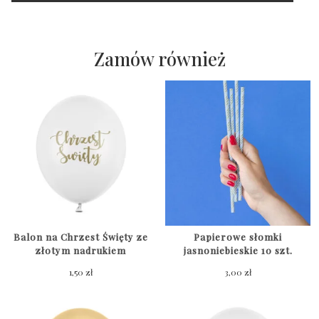
lakowe:
IHS
Zamów również
Balon na Chrzest Święty ze
Papierowe słomki
złotym nadrukiem
jasnoniebieskie 10 szt.
1,50
zł
3,00
zł