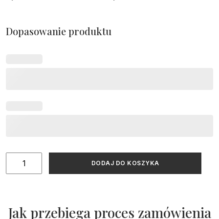
Dopasowanie produktu
ilość
DODAJ DO KOSZYKA
Plan
stołów
na
kartach
Jak przebiega proces zamówienia
na