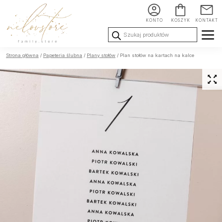
KONTO
KOSZYK
KONTAKT
Wyszukiwarka
produktów
Ślub i
Chrzest i
Urodziny i
Strona główna
/
Papeteria ślubna
/
Plany stołów
/ Plan stołów na kartach na kalce
Wesele
Komunia
okoliczności