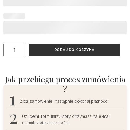
ilość
DODAJ DO KOSZYKA
Plan
stołów
boho
z
Jak przebiega proces zamówienia
motywem
?
listka
Złóż zamówienie, następnie dokonaj płatności
Uzupełnij formularz, który otrzymasz na e-mail
(formularz otrzymasz do 1h)