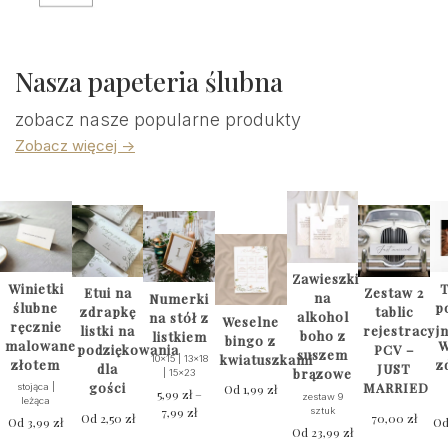
Nasza papeteria ślubna
zobacz nasze popularne produkty
Zobacz więcej ->
Zawieszki
Winietki
T
Etui na
Zestaw 2
na
Numerki
ślubne
p
zdrapkę
tablic
alkohol
na stół z
Weselne
ręcznie
listki na
rejestracyj
boho z
listkiem
bingo z
malowane
W
podziękowania
PCV –
suszem
kwiatuszkami
10x15 | 13x18
złotem
z
dla
JUST
brązowe
| 15x23
gości
MARRIED
stojąca |
Od
1,99
zł
5,99
zł
–
zestaw 9
leżąca
7,99
zł
Zakres
sztuk
Od
2,50
zł
70,00
zł
Od
3,99
zł
O
cen:
Od
23,99
zł
Ten