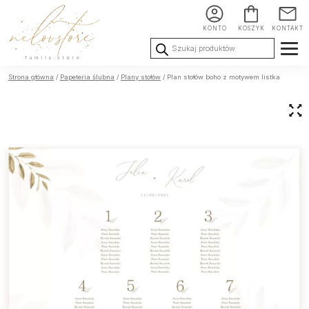
KONTO
KOSZYK
KONTAKT
Wyszukiwarka
produktów
Ślub i
Chrzest i
Urodziny i
Strona główna
/
Papeteria ślubna
/
Plany stołów
/ Plan stołów boho z motywem listka
Wesele
Komunia
okoliczności