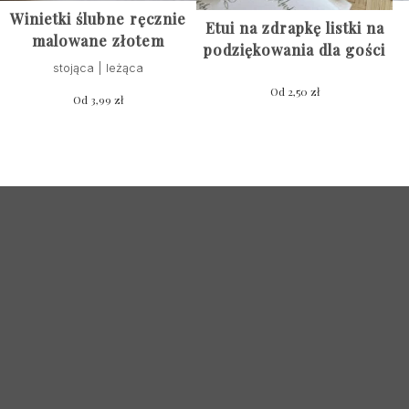
Winietki ślubne ręcznie
Etui na zdrapkę listki na
malowane złotem
podziękowania dla gości
stojąca | leżąca
Od
2,50
zł
Od
3,99
zł