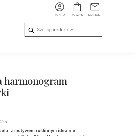
KONTO
KOSZYK
KONTAKT
Wyszukiwarka
produktów
la harmonogram
ki
,00
zł
.
ela z motywem roślinnym idealnie