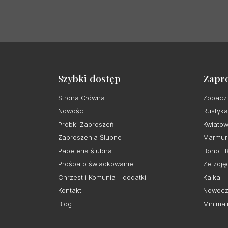
Szybki dostęp
Zapr
Strona Główna
Zobacz
Nowości
Rustyka
Próbki Zaproszeń
Kwiato
Zaproszenia Ślubne
Marmur
Papeteria ślubna
Boho i 
Prośba o świadkowanie
Ze zdję
Chrzest i Komunia – dodatki
Kalka
Kontakt
Nowocz
Blog
Minimal