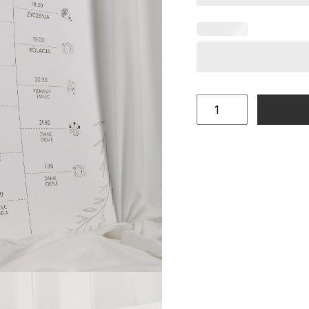
ilość
Plan
wesela
harmonogram
motyw
oliwki