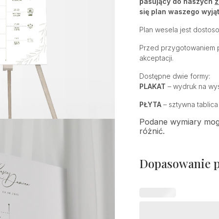
pasujący do naszych
z
się plan waszego wyją
Plan wesela jest dosto
Przed przygotowaniem p
akceptacji.
Dostępne dwie formy:
PLAKAT
– wydruk na wyso
PŁYTA
– sztywna tablica
Podane wymiary mogą
różnić.
Dopasowanie 