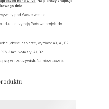
aproszeń Boho Olive
. Na planszy znajduje
tkowego dnia.
sowywany pod Wasze wesele.
roduktu otrzymają Państwo projekt do
kiej jakości papierze, wymiary: A3, A1, B2
 PCV 3 mm, wymiary: A1, B2.
 się w rzeczywistości nieznacznie
produktu