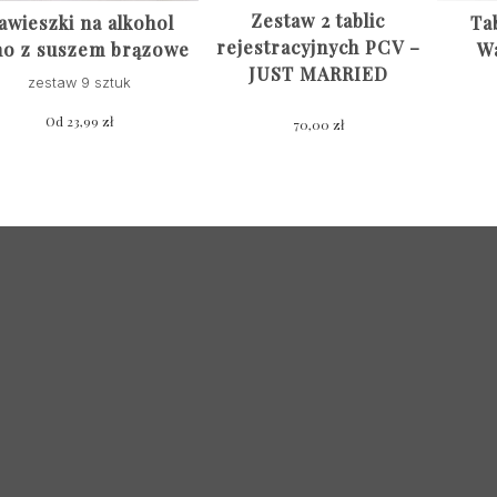
Zestaw 2 tablic
awieszki na alkohol
Ta
rejestracyjnych PCV –
ho z suszem brązowe
W
JUST MARRIED
zestaw 9 sztuk
Od
23,99
zł
70,00
zł