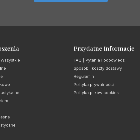
oszenia
Przydatne Informacje
 Wszystkie
FAQ | Pytania i odpowiedzi
lne
Sposób i koszty dostawy
we
Regulamin
kowe
Polityka prywatności
Rustykalne
Polityka plików cookies
ciem
esne
istyczne