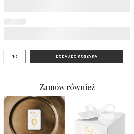
ilość
DODAJ DO KOSZYKA
Podziękowania
dla
gości
Merci
Zamów również
na
Chrzest
Święty
beżowe