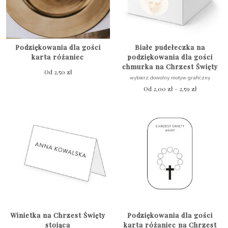
Podziękowania dla gości
Białe pudełeczka na
karta różaniec
podziękowania dla gości
chmurka na Chrzest Święty
Od
2,50
zł
wybierz dowolny motyw graficzny
Od
2,00
zł
–
2,59
zł
Zakres
cen:
Ten
od
produkt
2,00 zł
ma
do
wiele
2,59 zł
wariantów.
Opcje
można
wybrać
na
stronie
produktu
Winietka na Chrzest Święty
Podziękowania dla gości
stojąca
karta różaniec na Chrzest