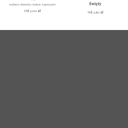
Święty
wybierz dowolny motyw zaproszeń
Od
2,00
zł
Od
2,50
zł