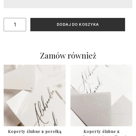
ilość
DODAJ DO KOSZYKA
Złocone
ozdobne
koperty
Zamów również
Koperty ślubne z perełką
Koperty ślubne z