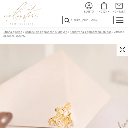
KONTO
KOSZYK
KONTAKT
Wyszukiwarka
produktów
Ślub i
Chrzest i
Urodziny i
Strona główna
/
Dodatki do zaproszeń ślubnych
/
Koperty na zaproszenia ślubne
/ Złocone
Wesele
Komunia
okoliczności
ozdobne koperty