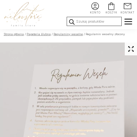
KONTO
KOSZYK
KONTAKT
Wyszukiwarka
produktów
Ślub i
Chrzest i
Urodziny i
Strona główna
/
Papeteria ślubna
/
Regulaminy weselne
/ Regulamin weselny złocony
Wesele
Komunia
okoliczności