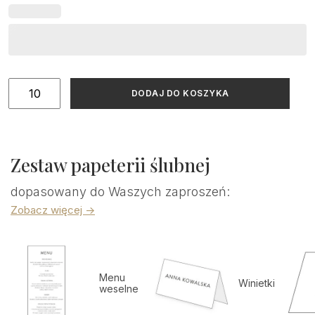
ilość
DODAJ DO KOSZYKA
Regulamin
weselny
złocony
Zestaw papeterii ślubnej
dopasowany do Waszych zaproszeń:
Zobacz więcej ->
Menu
Winietki
weselne