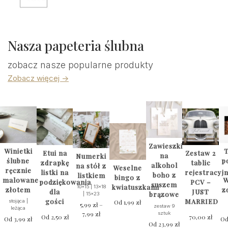
Nasza papeteria ślubna
zobacz nasze popularne produkty
Zobacz więcej ->
Zawieszki
Winietki
T
Etui na
Zestaw 2
na
Numerki
ślubne
p
zdrapkę
tablic
alkohol
na stół z
Weselne
ręcznie
listki na
rejestracyj
boho z
listkiem
bingo z
malowane
W
podziękowania
PCV –
suszem
kwiatuszkami
10x15 | 13x18
złotem
z
dla
JUST
brązowe
| 15x23
gości
MARRIED
stojąca |
Od
1,99
zł
5,99
zł
–
zestaw 9
leżąca
7,99
zł
Zakres
sztuk
Od
2,50
zł
70,00
zł
Od
3,99
zł
O
cen:
Od
23,99
zł
Ten