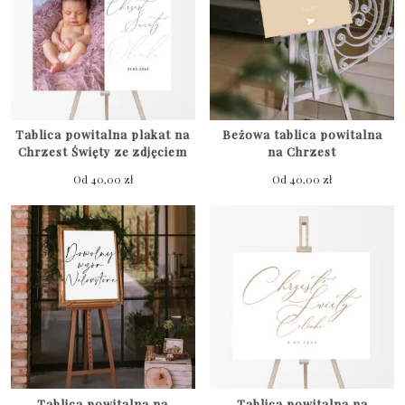
Tablica powitalna plakat na
Beżowa tablica powitalna
Chrzest Święty ze zdjęciem
na Chrzest
Od
40,00
zł
Od
40,00
zł
Tablica powitalna na
Tablica powitalna na