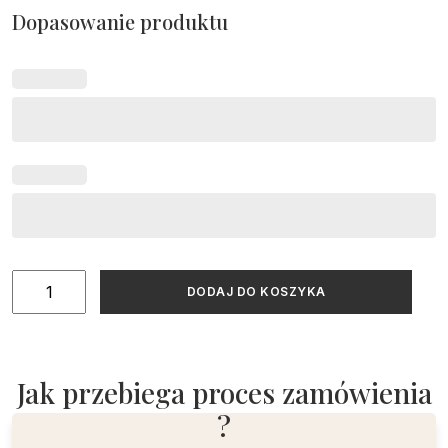
Dopasowanie produktu
ilość
DODAJ DO KOSZYKA
Różowa
tablica
powitalna
na
Jak przebiega proces zamówienia
Chrzest
?