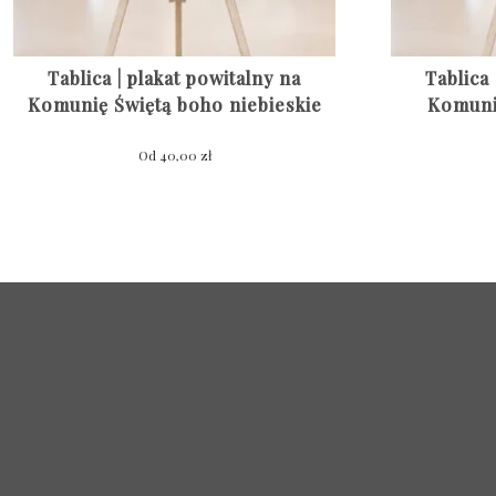
Tablica | plakat powitalny na
Tablica 
Komunię Świętą boho niebieskie
Komuni
Od
40,00
zł