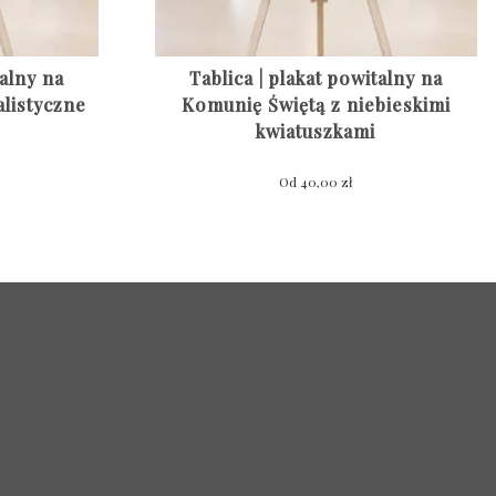
talny na
Tablica | plakat powitalny na
listyczne
Komunię Świętą z niebieskimi
kwiatuszkami
Od
40,00
zł