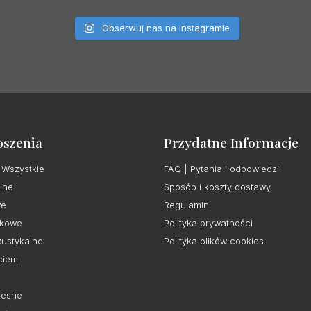
Obserwuj nas na Instagramie
oszenia
Przydatne Informacje
 Wszystkie
FAQ | Pytania i odpowiedzi
lne
Sposób i koszty dostawy
we
Regulamin
kowe
Polityka prywatności
Rustykalne
Polityka plików cookies
ciem
esne