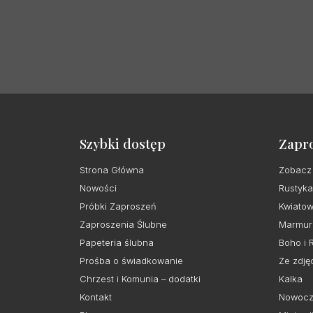
Szybki dostęp
Zapr
Strona Główna
Zobacz
Nowości
Rustyka
Próbki Zaproszeń
Kwiato
Zaproszenia Ślubne
Marmur
Papeteria ślubna
Boho i 
Prośba o świadkowanie
Ze zdję
Chrzest i Komunia – dodatki
Kalka
Kontakt
Nowocz