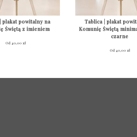
| plakat powitalny na
Tablica | plakat powi
ę Świętą z imieniem
Komunię Świętą minima
czarne
Od
40,00
zł
Od
40,00
zł