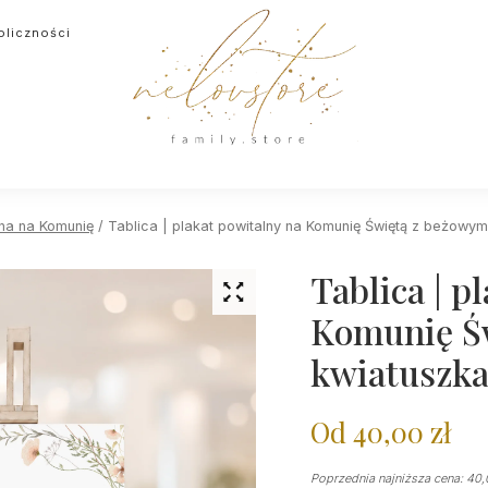
oliczności
lna na Komunię
/ Tablica | plakat powitalny na Komunię Świętą z beżowym
Tablica | p
Komunię Ś
kwiatuszk
Od
40,00
zł
Poprzednia najniższa cena:
40