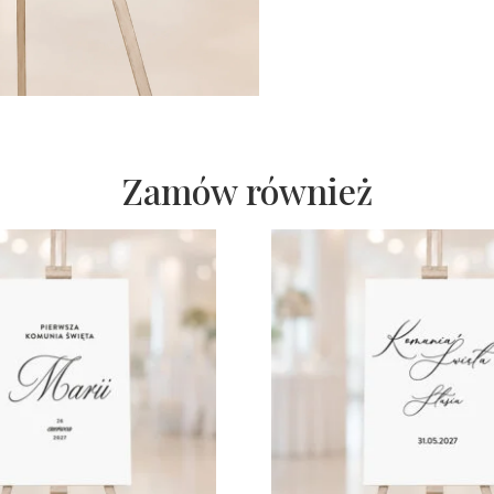
kwiatuszkami
Zamów również