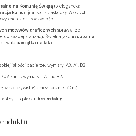
italne na Komunię Świętą
to elegancka i
racja komunijna
, która zaskoczy Waszych
owy charakter uroczystości.
ych motywów graficznych
sprawia, że
e do każdej aranżacji. Świetna jako
ozdoba na
e trwała
pamiątka na lata
.
kiej jakości papierze, wymiary: A3, A1, B2
 PCV 3 mm, wymiary – A1 lub B2.
 w rzeczywistości nieznacznie różnić.
tablicy lub plakatu
bez sztalugi
produktu