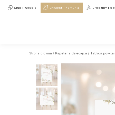
Ślub i Wesele
Chrzest i Komunia
Urodziny i ok
Strona główna
/
Papeteria dziecięca
/
Tablica powita