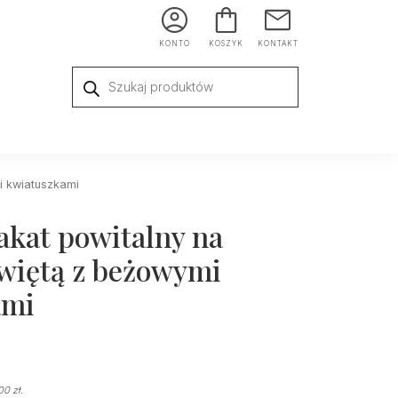
KONTO
KOSZYK
KONTAKT
Wyszukiwarka
produktów
i kwiatuszkami
lakat powitalny na
więtą z beżowymi
ami
,00
zł
.