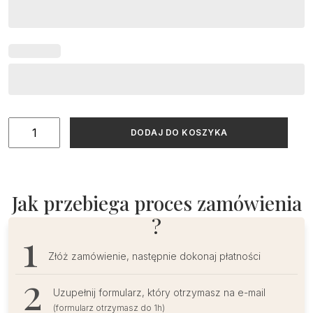
ilość
DODAJ DO KOSZYKA
Tablica
powitalna
z
motywem
Jak przebiega proces zamówienia
trawy
?
pampasowej
boho
Złóż zamówienie, następnie dokonaj płatności
Uzupełnij formularz, który otrzymasz na e-mail
(formularz otrzymasz do 1h)