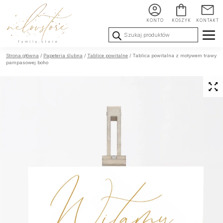
KONTO
KOSZYK
KONTAKT
Wyszukiwarka
produktów
Ślub i
Chrzest i
Urodziny i
Strona główna
/
Papeteria ślubna
/
Tablice powitalne
/ Tablica powitalna z motywem trawy
Wesele
Komunia
okoliczności
pampasowej boho