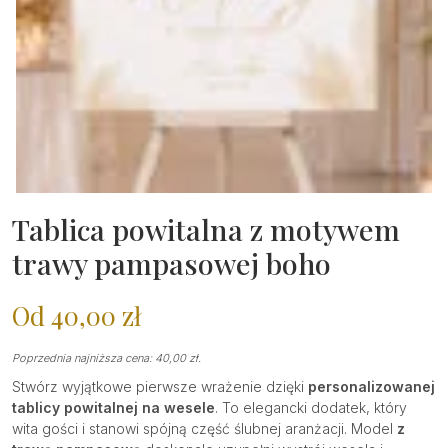
Tablica powitalna z motywem
trawy pampasowej boho
Od
40,00
zł
Poprzednia najniższa cena:
40,00
zł
.
Stwórz wyjątkowe pierwsze wrażenie dzięki
personalizowanej
tablicy powitalnej na wesele
. To elegancki dodatek, który
wita gości i stanowi spójną część ślubnej aranżacji. Model
z