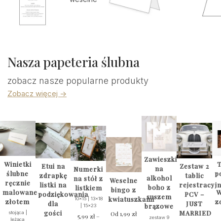
Nasza papeteria ślubna
zobacz nasze popularne produkty
Zobacz więcej ->
Zawieszki
Winietki
T
Etui na
Zestaw 2
na
Numerki
ślubne
p
zdrapkę
tablic
alkohol
na stół z
Weselne
ręcznie
listki na
rejestracyj
boho z
listkiem
bingo z
malowane
W
podziękowania
PCV –
suszem
kwiatuszkami
10x15 | 13x18
złotem
z
dla
JUST
brązowe
| 15x23
gości
MARRIED
stojąca |
Od
1,99
zł
5,99
zł
–
zestaw 9
leżąca