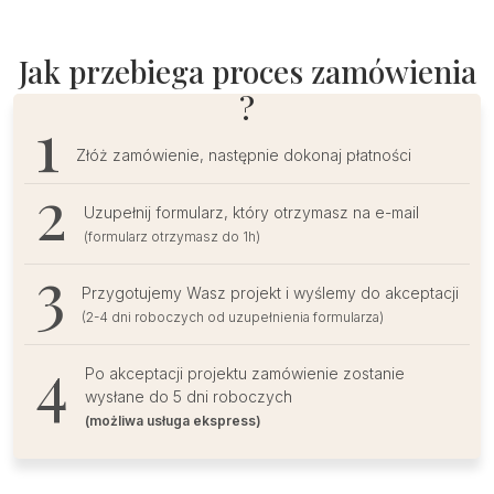
powitalna
na
Chrzest
Jak przebiega proces zamówienia
Święty
?
z
napisem
Złóż zamówienie, następnie dokonaj płatności
różowym
Uzupełnij formularz, który otrzymasz na e-mail
(formularz otrzymasz do 1h)
Przygotujemy Wasz projekt i wyślemy do akceptacji
(2-4 dni roboczych od uzupełnienia formularza)
Po akceptacji projektu zamówienie zostanie
wysłane do 5 dni roboczych
(możliwa usługa ekspress)