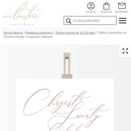
KONTO
KOSZYK
KONTAKT
Wyszukiwarka
produktów
Ślub i
Chrzest i
Urodziny i
Strona główna
/
Papeteria dziecięca
/
Tablice powitalne na Chrzest
/ Tablica powitalna na
Wesele
Komunia
okoliczności
Chrzest Święty z napisem różowym