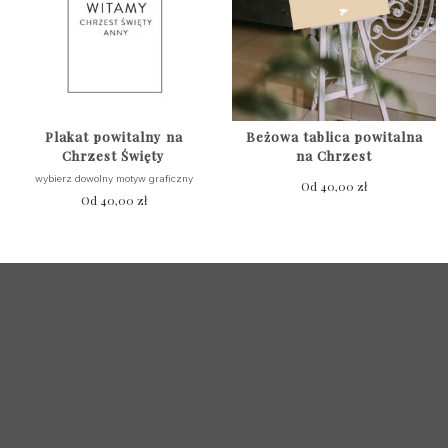
Plakat powitalny na
Beżowa tablica powitalna
Chrzest Święty
na Chrzest
wybierz dowolny motyw graficzny
Od
40,00
zł
Od
40,00
zł