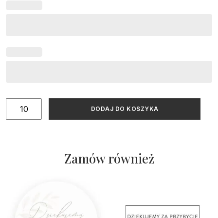
ilość
DODAJ DO KOSZYKA
Winietka
na
Pierwszą
Komunię
Zamów również
Świętą
z
menu