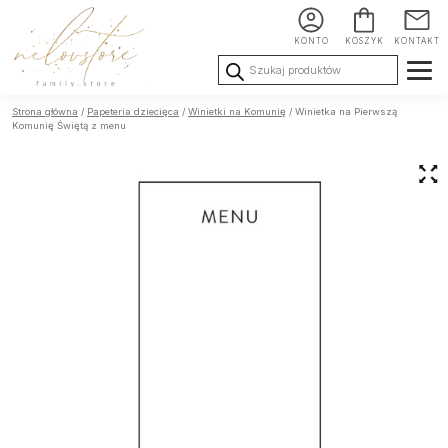
KONTO
KOSZYK
KONTAKT
Wyszukiwarka
produktów
Ślub i
Chrzest i
Urodziny i
Strona główna
/
Papeteria dziecięca
/
Winietki na Komunię
/ Winietka na Pierwszą
Wesele
Komunia
okoliczności
Komunię Świętą z menu