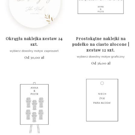
Okrągła naklejka zestaw 24
Prostokątne naklejki na
szt.
pudełko na ciasto złocone |
zestaw 12 szt.
wybierz dowolny motyw zaproszeń
Od
30,00
zł
wybierz dowolny motyw graficzny
Od
36,00
zł
Ten
produkt
ma
wiele
wariantów.
Opcje
można
wybrać
na
stronie
produktu