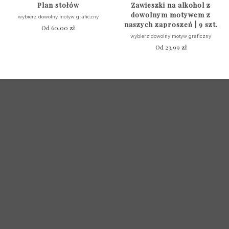
Plan stołów
Zawieszki na alkohol z
dowolnym motywem z
wybierz dowolny motyw graficzny
naszych zaproszeń | 9 szt.
Od
60,00
zł
wybierz dowolny motyw graficzny
Od
23,99
zł