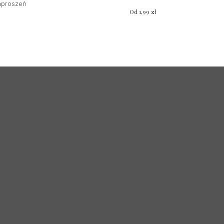
aproszeń
Od
1,99
zł