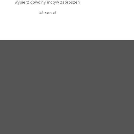
wybierz dowolny motyw zaproszeń
Od
2,00
zł