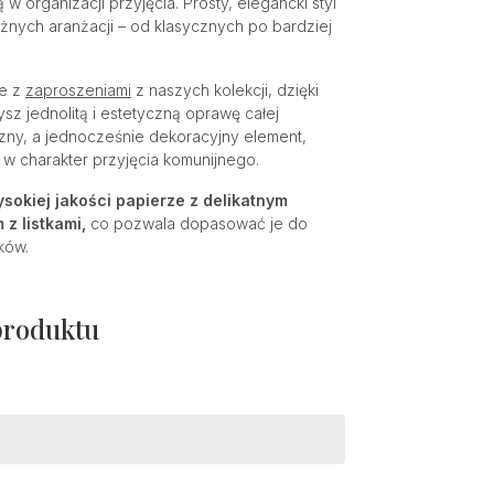
w organizacji przyjęcia. Prosty, elegancki styl
óżnych aranżacji – od klasycznych po bardziej
ne z
zaproszeniami
z naszych kolekcji, dzięki
sz jednolitą i estetyczną oprawę całej
czny, a jednocześnie dekoracyjny element,
 w charakter przyjęcia komunijnego.
sokiej jakości papierze z delikatnym
z listkami,
co pozwala dopasować je do
ków.
produktu