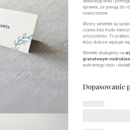
dekorację stołu i pomogą 
sprawia, że pasują do r
nowoczesne.
Wzory winietek są spój
czemu bez trudu stworzy
uroczystości. To prakty
który dobrze wpisuje się
Winietki drukujemy na
wy
granatowym nadrukiem 
wybranego stylu i dodat
Dopasowanie 