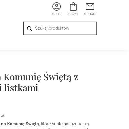
KONTO
KOSZYK
KONTAKT
Wyszukiwarka
produktów
a Komunię Świętą z
 listkami
9
zł
.
i na Komunię Świętą
, które subtelnie uzupełnią