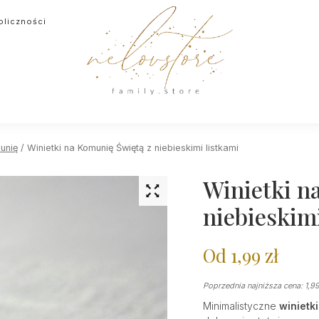
oliczności
unię
/ Winietki na Komunię Świętą z niebieskimi listkami
Winietki n
niebieskimi
Od
1,99
zł
Poprzednia najniższa cena:
1,9
Minimalistyczne
winietk