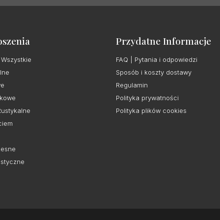
oszenia
Przydatne Informacje
 Wszystkie
FAQ | Pytania i odpowiedzi
lne
Sposób i koszty dostawy
we
Regulamin
kowe
Polityka prywatności
Rustykalne
Polityka plików cookies
ciem
esne
istyczne