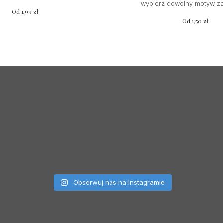
wybierz dowolny motyw z
Od
1,99
zł
Od
1,50
zł
Obserwuj nas na Instagramie