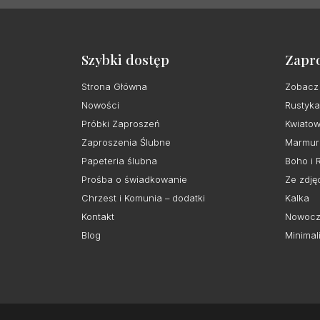
Szybki dostęp
Zapr
Strona Główna
Zobacz
Nowości
Rustyka
Próbki Zaproszeń
Kwiato
Zaproszenia Ślubne
Marmur
Papeteria ślubna
Boho i 
Prośba o świadkowanie
Ze zdję
Chrzest i Komunia – dodatki
Kalka
Kontakt
Nowocz
Blog
Minimal