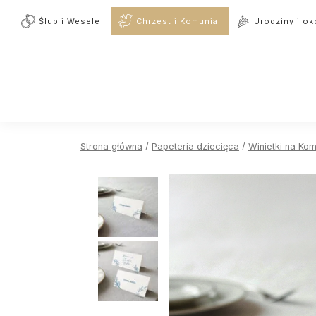
Ślub i Wesele
Chrzest i Komunia
Urodziny i ok
Strona główna
/
Papeteria dziecięca
/
Winietki na Kom