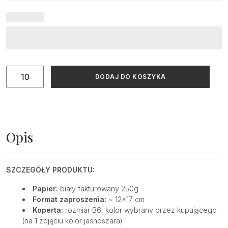
ilość
DODAJ DO KOSZYKA
Zaproszenia
na
Roczek
z
syrenką
Opis
SZCZEGÓŁY PRODUKTU:
Papier:
biały fakturowany 250g
Format zaproszenia:
~ 12×17 cm
Koperta:
rozmiar B6, kolor wybrany przez kupującego
(na 1 zdjęciu kolor jasnoszara)