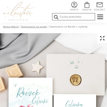
KONTO
KOSZYK
KONTAKT
Wyszukiwarka
produktów
Ślub i
Chrzest i
Urodziny i
Strona główna
/
Zaproszenia na roczek
/ Zaproszenia na Roczek z syrenką
Wesele
Komunia
okoliczności