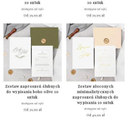
10 sztuk
10 sztuk
dostępne od ręki
dostępne od ręki
Od
39,99
zł
Od
39,99
zł
Zestaw zaproszeń ślubnych
Zestaw złoconych
do wypisania boho olive 10
minimalistycznych
sztuk
zaproszeń ślubnych do
wypisania 10 sztuk
dostępne od ręki
Od
39,99
zł
dostępne od ręki
Od
49,99
zł