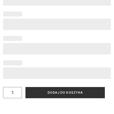
ilość
DODAJ DO KOSZYKA
Zestaw
zaproszeń
ślubnych