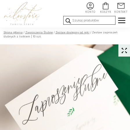
KONTO
KOSZYK
KONTAKT
Wyszukiwarka
produktów
Ślub i
Chrzest i
Urodziny i
Strona główna
/
Zaproszenia Ślubne
/
Zestaw dostępny od ręki
/ Zestaw zaproszeń
Wesele
Komunia
okoliczności
ślubnych z listkiem | 10 szt.