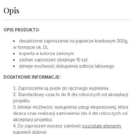
z
listkiem
Opis
|
10
szt.
OPIS PRODUKTU:
dwustronne zaproszenie na papierze kredowym 300g,
w formacie ok. DL
koperta w kolorze zielonym
zestaw zaproszeń obejmuje 10 szt.
istnieje możliwość dokupienia odbicia lakowego
DODATKOWE INFORMACJE:
Zaproszenia są puste do ręcznego wypisania.
Standardowy czas to do 8 dni roboczych od akceptacji
projektu.
Istnieje możliwość wykupienia usługi ekspresowej, która
skraca czas realizacji zamówienia (do 4 dni roboczych od
akceptacji projektu).
Do zaproszeń możesz zamówić
pozostałe elementy
papeterii ślubnej
.