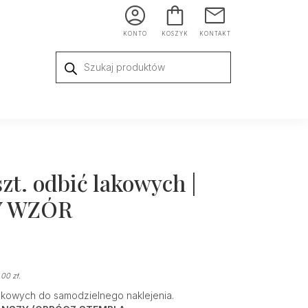
KONTO
KOSZYK
KONTAKT
Wyszukiwarka
produktów
zt. odbić lakowych |
 WZÓR
,00
zł
.
akowych do samodzielnego naklejenia.