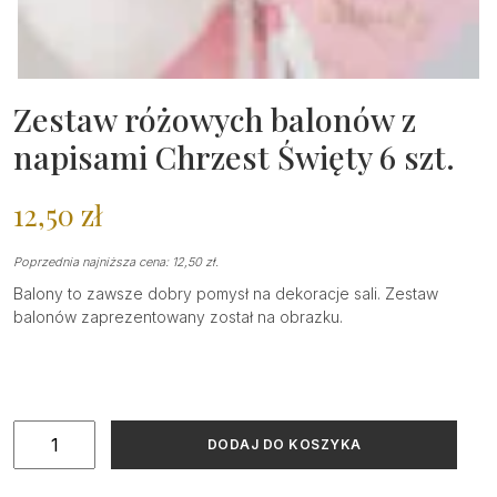
Zestaw różowych balonów z
napisami Chrzest Święty 6 szt.
12,50
zł
Poprzednia najniższa cena:
12,50
zł
.
Balony to zawsze dobry pomysł na dekoracje sali. Zestaw
balonów zaprezentowany został na obrazku.
ilość
DODAJ DO KOSZYKA
Zestaw
różowych