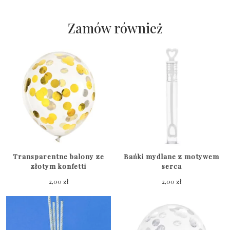
balonów
z
Zamów również
napisami
Chrzest
Święty
6
szt.
Transparentne balony ze
Bańki mydlane z motywem
złotym konfetti
serca
2,00
zł
2,00
zł