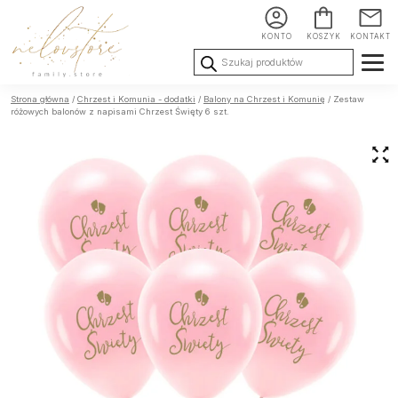
KONTO
KOSZYK
KONTAKT
Wyszukiwarka
produktów
Ślub i
Chrzest i
Urodziny i
Strona główna
/
Chrzest i Komunia - dodatki
/
Balony na Chrzest i Komunię
/ Zestaw
Wesele
Komunia
okoliczności
różowych balonów z napisami Chrzest Święty 6 szt.