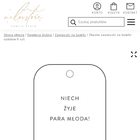
KONTO
KOSZYK
KONTAKT
Wyszukiwarka
produktów
Ślub i
Chrzest i
Urodziny i
Strona główna
/
Papeteria ślubna
/
Zawieszki na butelki
/ Złocone zawieszki na butelki
Wesele
Komunia
okoliczności
ozdobne 9 szt.