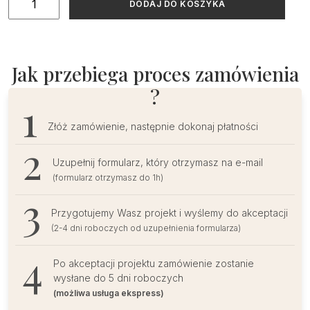
DODAJ DO KOSZYKA
Złocone
zawieszki
na
butelki
Jak przebiega proces zamówienia
ozdobne
?
9
szt.
Złóż zamówienie, następnie dokonaj płatności
Uzupełnij formularz, który otrzymasz na e-mail
(formularz otrzymasz do 1h)
Przygotujemy Wasz projekt i wyślemy do akceptacji
(2-4 dni roboczych od uzupełnienia formularza)
Po akceptacji projektu zamówienie zostanie
wysłane do 5 dni roboczych
(możliwa usługa ekspress)