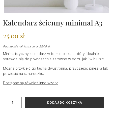
Kalendarz ścienny minimal A3
25,00
zł
Poprzednia najniższa cena:
25,00
zł
.
Minimalistyczny kalendarz w formie plakatu, który idealnie
sprawdzi się do powieszenia zarówno w domu jak i w biurze.
Można przykleić go taśmą dwustronną, przyczepić pinezką lub
powiesić na sznureczku.
Dostępne są również inne wzory.
ilość
DODAJ DO KOSZYKA
Kalendarz
ścienny