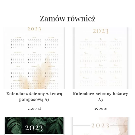
minimal
A3
Zamów również
Kalendarz ścienny z trawą
Kalendarz ścienny beżowy
pampasową A3
A3
25,00
zł
25,00
zł