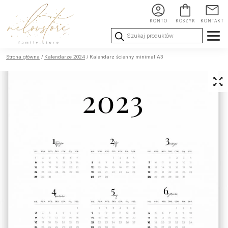
KONTO
KOSZYK
KONTAKT
Wyszukiwarka
produktów
Ślub i
Chrzest i
Urodziny i
Strona główna
/
Kalendarze 2024
/ Kalendarz ścienny minimal A3
Wesele
Komunia
okoliczności