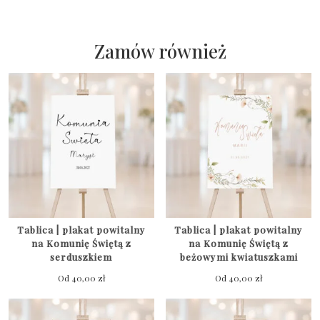
|
plakat
powitalny
Zamów również
na
Komunię
Świętą
z
niebieskimi
kwiatuszkami
Tablica | plakat powitalny
Tablica | plakat powitalny
na Komunię Świętą z
na Komunię Świętą z
serduszkiem
beżowymi kwiatuszkami
Od
40,00
zł
Od
40,00
zł