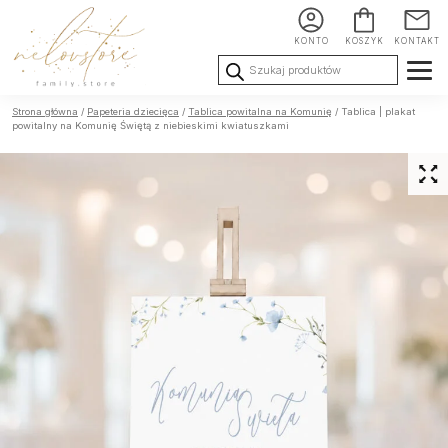
KONTO
KOSZYK
KONTAKT
Wyszukiwarka
produktów
Ślub i
Chrzest i
Urodziny i
Strona główna
/
Papeteria dziecięca
/
Tablica powitalna na Komunię
/ Tablica | plakat
Wesele
Komunia
okoliczności
powitalny na Komunię Świętą z niebieskimi kwiatuszkami