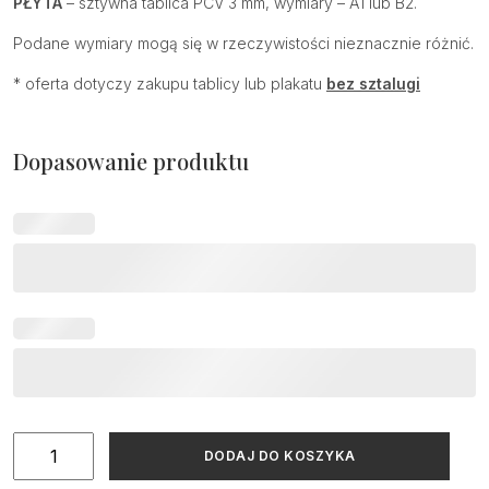
PŁYTA
– sztywna tablica PCV 3 mm, wymiary – A1 lub B2.
Podane wymiary mogą się w rzeczywistości nieznacznie różnić.
* oferta dotyczy zakupu tablicy lub plakatu
bez sztalugi
Dopasowanie produktu
ilość
DODAJ DO KOSZYKA
Tablica