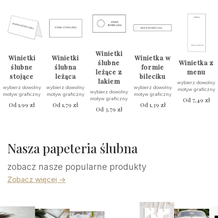
Winietki
Winietki
Winietki
Winietka w
ślubne
Winietka z
ślubne
ślubna
formie
leżące z
menu
stojące
leżąca
bileciku
lakiem
wybierz dowolny
wybierz dowolny
wybierz dowolny
wybierz dowolny
motyw graficzny
wybierz dowolny
motyw graficzny
motyw graficzny
motyw graficzny
motyw graficzny
Od
7,49
zł
Od
1,99
zł
Od
1,79
zł
Od
1,39
zł
Od
3,79
zł
Nasza papeteria ślubna
zobacz nasze popularne produkty
Zobacz więcej ->