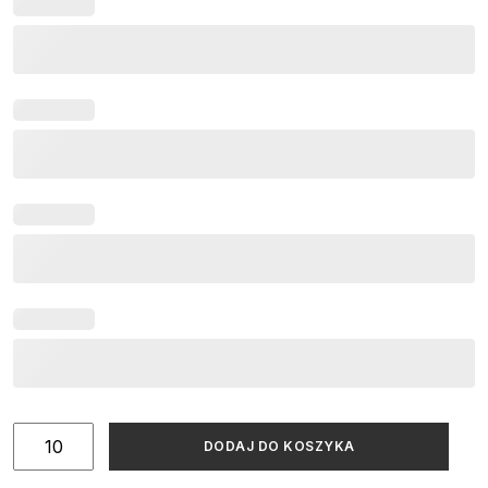
ilość
DODAJ DO KOSZYKA
Winietki
ślubne