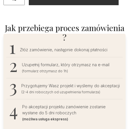
Winietki
ślubne
z
delikatnym
Jak przebiega proces zamówienia
listkiem
?
i
inicjałami
Złóż zamówienie, następnie dokonaj płatności
Uzupełnij formularz, który otrzymasz na e-mail
(formularz otrzymasz do 1h)
Przygotujemy Wasz projekt i wyślemy do akceptacji
(2-4 dni roboczych od uzupełnienia formularza)
Po akceptacji projektu zamówienie zostanie
wysłane do 5 dni roboczych
(możliwa usługa ekspress)