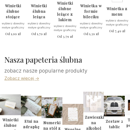
Winietki
Winietki
Winietki
Winietka w
ślubne
Winietka z
ślubne
ślubna
formie
leżące z
menu
stojące
leżąca
bileciku
lakiem
wybierz dowolny
wybierz dowolny
wybierz dowolny
wybierz dowolny
motyw graficzny
wybierz dowolny
motyw graficzny
motyw graficzny
motyw graficzny
motyw graficzny
Od
7,49
zł
Od
1,99
zł
Od
1,79
zł
Od
1,39
zł
Od
3,79
zł
Nasza papeteria ślubna
zobacz nasze popularne produkty
Zobacz więcej ->
Zawieszki
Winietki
T
Etui na
Zestaw 2
na
Numerki
ślubne
p
zdrapkę
tablic
alkohol
na stół z
Weselne