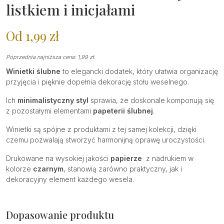
listkiem i inicjałami
Od
1,99
zł
Poprzednia najniższa cena:
1,99
zł
.
Winietki ślubne
to elegancki dodatek, który ułatwia organizację
przyjęcia i pięknie dopełnia dekorację stołu weselnego.
Ich
minimalistyczny styl
sprawia, że doskonale komponują się
z pozostałymi elementami
papeterii ślubnej
.
Winietki są spójne z produktami z tej samej kolekcji, dzięki
czemu pozwalają stworzyć harmonijną oprawę uroczystości.
Drukowane na wysokiej jakości
papierze
z nadrukiem w
kolorze
czarnym
, stanowią zarówno praktyczny, jak i
dekoracyjny element każdego wesela.
Dopasowanie produktu