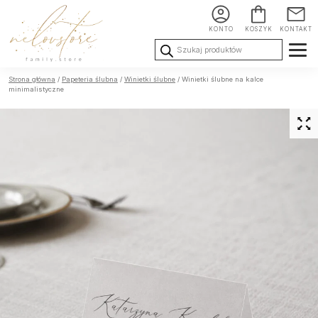
KONTO
KOSZYK
KONTAKT
Wyszukiwarka
produktów
Ślub i
Chrzest i
Urodziny i
Strona główna
/
Papeteria ślubna
/
Winietki ślubne
/ Winietki ślubne na kalce
Wesele
Komunia
okoliczności
minimalistyczne