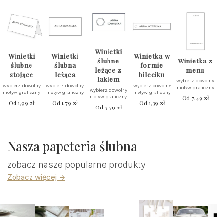
Winietki
Winietki
Winietki
Winietka w
ślubne
Winietka z
ślubne
ślubna
formie
leżące z
menu
stojące
leżąca
bileciku
lakiem
wybierz dowolny
wybierz dowolny
wybierz dowolny
wybierz dowolny
motyw graficzny
wybierz dowolny
motyw graficzny
motyw graficzny
motyw graficzny
motyw graficzny
Od
7,49
zł
Od
1,99
zł
Od
1,79
zł
Od
1,39
zł
Od
3,79
zł
Nasza papeteria ślubna
zobacz nasze popularne produkty
Zobacz więcej ->