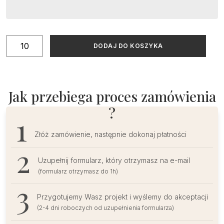
ilość
DODAJ DO KOSZYKA
Winietki
ślubne
na
kalce
Jak przebiega proces zamówienia
minimalistyczne
?
Złóż zamówienie, następnie dokonaj płatności
Uzupełnij formularz, który otrzymasz na e-mail
(formularz otrzymasz do 1h)
Przygotujemy Wasz projekt i wyślemy do akceptacji
(2-4 dni roboczych od uzupełnienia formularza)