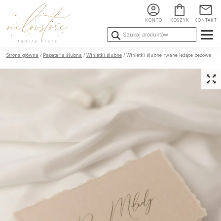
KONTO
KOSZYK
KONTAKT
Wyszukiwarka
produktów
Ślub i
Chrzest i
Urodziny i
Strona główna
/
Papeteria ślubna
/
Winietki ślubne
/ Winietki ślubne rwane leżące beżowe
Wesele
Komunia
okoliczności