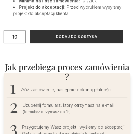
Minimalna ilość zamówienia:
10 sztuk
Projekt do akceptacji:
Przed wydrukiem wysyłamy
projekt do akceptacji klienta.
ilość
DODAJ DO KOSZYKA
Winietki
ślubne
rwane
leżące
Jak przebiega proces zamówienia
beżowe
?
Złóż zamówienie, następnie dokonaj płatności
Uzupełnij formularz, który otrzymasz na e-mail
(formularz otrzymasz do 1h)
Przygotujemy Wasz projekt i wyślemy do akceptacji
(2-4 dni roboczych od uzupełnienia formularza)