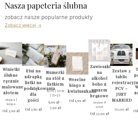
Nasza papeteria ślubna
zobacz nasze popularne produkty
Zobacz więcej ->
Zawieszki
Winietki
T
Etui na
Zestaw 2
na
Numerki
ślubne
p
zdrapkę
tablic
alkohol
na stół z
Weselne
ręcznie
listki na
rejestracyj
boho z
listkiem
bingo z
malowane
W
podziękowania
PCV –
suszem
kwiatuszkami
10x15 | 13x18
złotem
z
dla
JUST
brązowe
| 15x23
gości
MARRIED
stojąca |
Od
1,99
zł
5,99
zł
–
zestaw 9
leżąca
7,99
zł
Zakres
sztuk
Od
2,50
zł
70,00
zł
Od
3,99
zł
O
cen:
Od
23,99
zł
Ten
od
produkt
5,99 zł
ma
do
wiele
7,99 zł