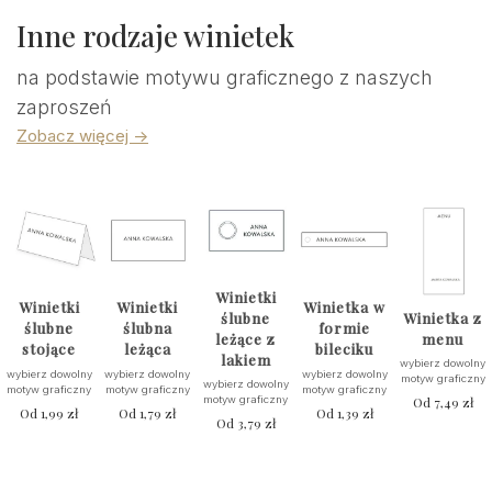
Inne rodzaje winietek
na podstawie motywu graficznego z naszych
zaproszeń
Zobacz więcej ->
Winietki
Winietki
Winietki
Winietka w
ślubne
Winietka z
ślubne
ślubna
formie
leżące z
menu
stojące
leżąca
bileciku
lakiem
wybierz dowolny
wybierz dowolny
wybierz dowolny
wybierz dowolny
motyw graficzny
wybierz dowolny
motyw graficzny
motyw graficzny
motyw graficzny
motyw graficzny
Od
7,49
zł
Od
1,99
zł
Od
1,79
zł
Od
1,39
zł
Od
3,79
zł