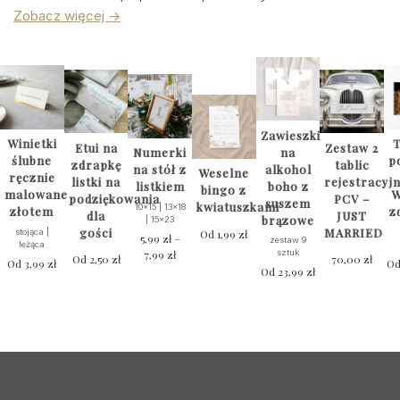
Zobacz więcej ->
Zawieszki
Winietki
T
Etui na
Zestaw 2
na
Numerki
ślubne
p
zdrapkę
tablic
alkohol
na stół z
Weselne
ręcznie
listki na
rejestracyj
boho z
listkiem
bingo z
malowane
W
podziękowania
PCV –
suszem
kwiatuszkami
10x15 | 13x18
złotem
z
dla
JUST
brązowe
| 15x23
gości
MARRIED
stojąca |
Od
1,99
zł
5,99
zł
–
zestaw 9
leżąca
7,99
zł
Zakres
sztuk
Od
2,50
zł
70,00
zł
Od
3,99
zł
O
cen:
Od
23,99
zł
Ten
od
produkt
5,99 zł
ma
do
wiele
7,99 zł
wariantów.
Opcje
można