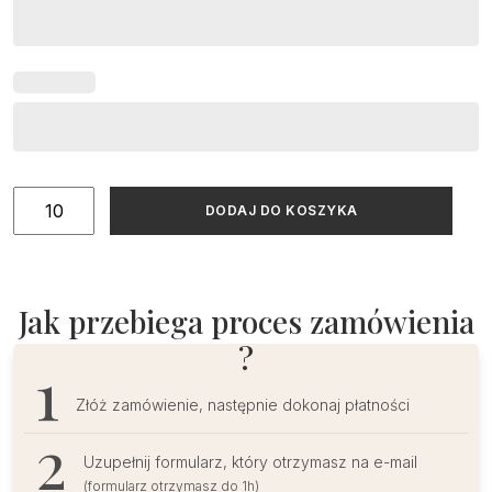
ilość
DODAJ DO KOSZYKA
Winietki
ślubne
złocone
Better
Jak przebiega proces zamówienia
Together
?
Złóż zamówienie, następnie dokonaj płatności
Uzupełnij formularz, który otrzymasz na e-mail
(formularz otrzymasz do 1h)