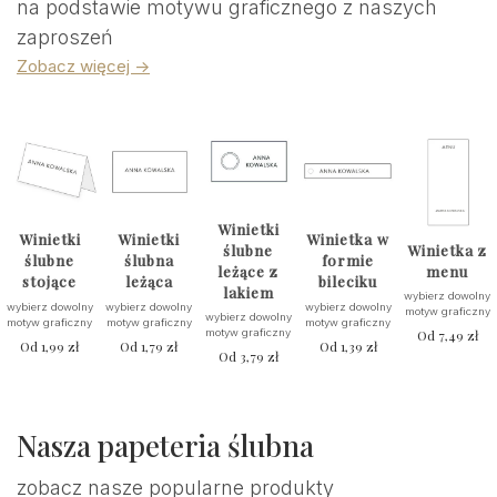
na podstawie motywu graficznego z naszych
zaproszeń
Zobacz więcej ->
Winietki
Winietki
Winietki
Winietka w
ślubne
Winietka z
ślubne
ślubna
formie
leżące z
menu
stojące
leżąca
bileciku
lakiem
wybierz dowolny
wybierz dowolny
wybierz dowolny
wybierz dowolny
motyw graficzny
wybierz dowolny
motyw graficzny
motyw graficzny
motyw graficzny
motyw graficzny
Od
7,49
zł
Od
1,99
zł
Od
1,79
zł
Od
1,39
zł
Od
3,79
zł
Nasza papeteria ślubna
zobacz nasze popularne produkty