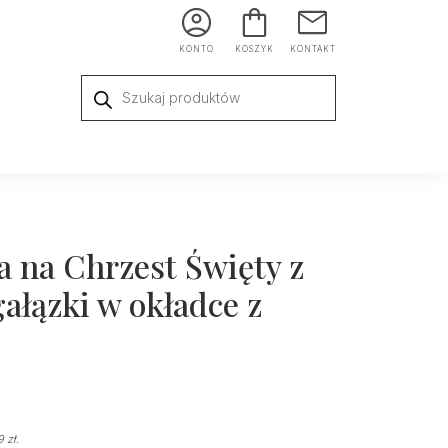
KONTO
KOSZYK
KONTAKT
Wyszukiwarka
produktów
a na Chrzest Święty z
łązki w okładce z
49
zł
.