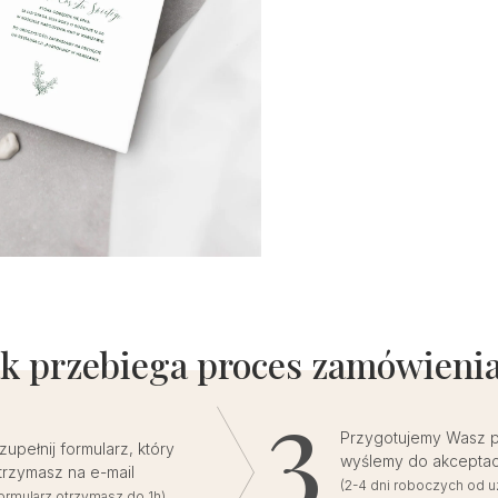
ak przebiega proces zamówienia
Przygotujemy Wasz pr
zupełnij formularz, który
wyślemy do akceptac
trzymasz na e-mail
(2-4 dni roboczych od u
formularz otrzymasz do 1h)