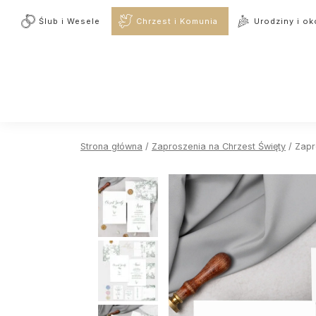
Ślub i Wesele
Chrzest i Komunia
Urodziny i ok
Strona główna
/
Zaproszenia na Chrzest Święty
/ Zapr