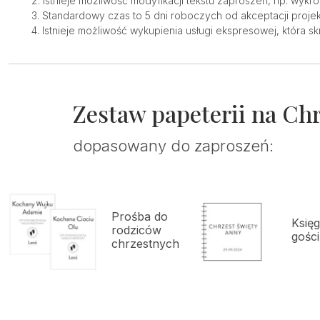
Istnieje możliwość modyfikacji tekstu zaproszeń, np. wykr
Standardowy czas to 5 dni roboczych od akceptacji projek
Istnieje możliwość wykupienia usługi ekspresowej, która sk
Zestaw papeterii na Ch
dopasowany do zaproszeń:
Prośba do
Księg
rodziców
gości
chrzestnych