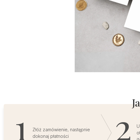
J
U
Złóż zamówienie, następnie
o
dokonaj płatności
(