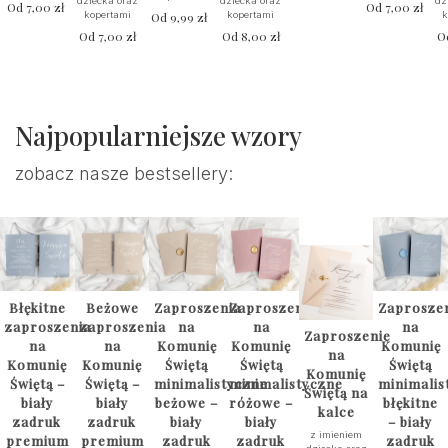
dziecka oraz
dziecka oraz
dz
Od
7,00
zł
Od
7,00
zł
kopertami
Od
9,99
zł
kopertami
k
Od
7,00
zł
Od
8,00
zł
O
Najpopularniejsze wzory
zobacz nasze bestsellery:
Błękitne
Beżowe
Zaproszenia
Zaproszenia
Zaprosze
zaproszenia
zaproszenia
na
na
na
Zaproszenie
na
na
Komunię
Komunię
Komunię
na
Komunię
Komunię
Świętą
Świętą
Świętą
Komunię
Świętą –
Świętą –
minimalistyczne
minimalistyczne
minimalis
Świętą na
biały
biały
beżowe –
różowe –
błękitne
kalce
zadruk
zadruk
biały
biały
– biały
z imieniem
premium
premium
zadruk
zadruk
zadruk