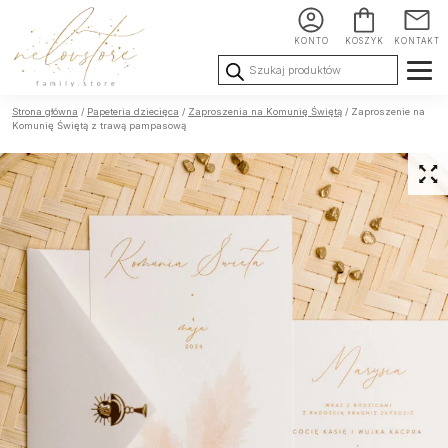
KONTO
KOSZYK
KONTAKT
Wyszukiwarka
produktów
Ślub i
Chrzest i
Urodziny i
Strona główna
/
Papeteria dziecięca
/
Zaproszenia na Komunię Świętą
/ Zaproszenie na
Wesele
Komunia
okoliczności
Komunię Świętą z trawą pampasową