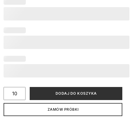
ilość
DODAJ DO KOSZYKA
Zaproszenie
na
ZAMÓW PRÓBKI
Komunię
Świętą
z