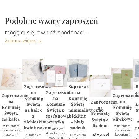
Podobne wzory zaproszeń
mogą ci się również spodobać ...
Zobacz więcej ->
Zaproszenie
Zaproszenia
B
na
Zaproszenia
na
z
Zaproszenie
Zaproszeni
Komunię
na
Komunię
na
na
Zaproszenia
Świętą
Komunię
Świętą
K
Komunię
Komunię
na
na kalce
Świętą z
minimalistyczne
Ś
Świętą
Świętą
Komunię
z
szyfonową
błękitne
na kalce
oliwkowe
Świętą z
niebieskimi
wstążką
– biały
liściem
z imieniem
z imieniem
kwiatuszkami
zadruk
p
z imieniem
dziecka oraz
dziecka oraz
dziecka oraz
Od
7,00
zł
kopertami
kopertami
z imieniem
z imieniem
z
kopertami