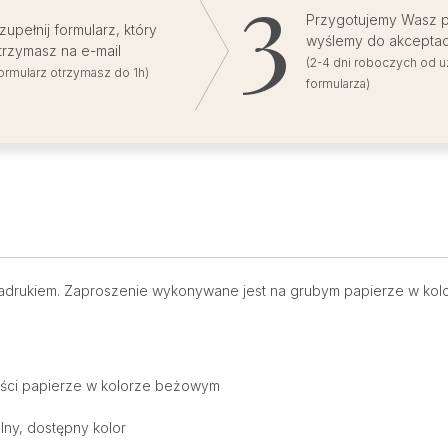
Przygotujemy Wasz pr
zupełnij formularz, który
wyślemy do akceptac
trzymasz na e-mail
(2-4 dni roboczych od u
formularz otrzymasz do 1h)
formularza)
adrukiem. Zaproszenie wykonywane jest na grubym papierze w kol
ości papierze w kolorze beżowym
ny, dostępny kolor