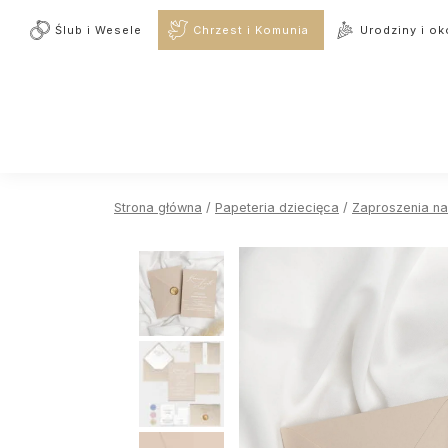
Ślub i Wesele
Chrzest i Komunia
Urodziny i ok
Strona główna
/
Papeteria dziecięca
/
Zaproszenia na