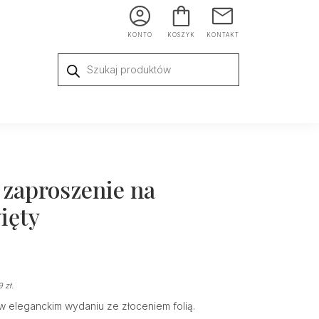
KONTO
KOSZYK
KONTAKT
Wyszukiwarka
produktów
 zaproszenie na
ięty
49
zł
.
w eleganckim wydaniu ze złoceniem folią.