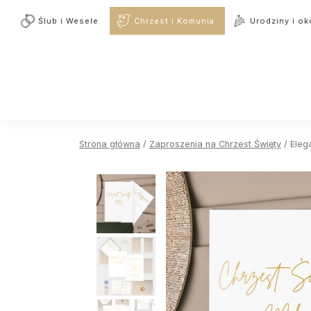
Ślub i Wesele
Chrzest i Komunia
Urodziny i ok
Strona główna
/
Zaproszenia na Chrzest Święty
/ Eleg