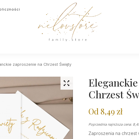
oliczności
anckie zaproszenie na Chrzest Święty
Eleganckie
Chrzest Św
Od
8,49
zł
Poprzednia najniższa cena:
8,
Zaproszenia na chrzest 