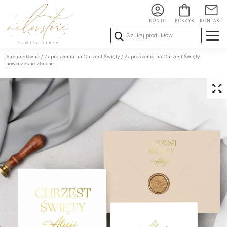
KONTO
KOSZYK
KONTAKT
Wyszukiwarka
produktów
Ślub i
Chrzest i
Urodziny i
Strona główna
/
Zaproszenia na Chrzest Święty
/ Zaproszenia na Chrzest Święty
Wesele
Komunia
okoliczności
nowoczesne złocone