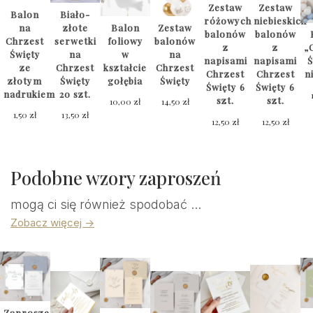
Zestaw
Zestaw
Balon
Biało-
różowych
niebieskich
na
złote
Balon
Zestaw
balonów
balonów
Chrzest
serwetki
foliowy
balonów
z
z
„
Święty
na
w
na
napisami
napisami
Ś
ze
Chrzest
kształcie
Chrzest
Chrzest
Chrzest
n
złotym
Święty
gołębia
Święty
Święty 6
Święty 6
nadrukiem
20 szt.
szt.
szt.
10,00
zł
14,50
zł
1,50
zł
13,50
zł
12,50
zł
12,50
zł
Podobne wzory zaproszeń
mogą ci się również spodobać ...
Zobacz więcej ->
Zaproszenia