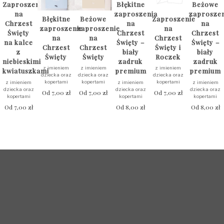
Zaproszenie
Błękitne
Beżowe
na
zaproszenia
zaprosze
Błękitne
Beżowe
Zaproszenie
Chrzest
na
na
zaproszenie
zaproszenie
na
Święty
Chrzest
Chrzest
na
na
Chrzest
na kalce
Święty –
Święty –
Chrzest
Chrzest
Święty i
z
biały
biały
Święty
Święty
Roczek
niebieskimi
zadruk
zadruk
z imieniem
z imieniem
z imieniem
kwiatuszkami
premium
premium
dziecka oraz
dziecka oraz
dziecka oraz
kopertami
kopertami
kopertami
z imieniem
z imieniem
z imieniem
dziecka oraz
dziecka oraz
dziecka oraz
Od
7,00
zł
Od
7,00
zł
Od
7,00
zł
kopertami
kopertami
kopertami
Od
7,00
zł
Od
8,00
zł
Od
8,00
zł