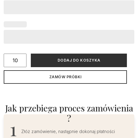
ilość
DODAJ DO KOSZYKA
Zaproszenia
na
ZAMÓW PRÓBKI
Chrzest
Święty
nowoczesne
złocone
Jak przebiega proces zamówienia
?
Złóż zamówienie, następnie dokonaj płatności