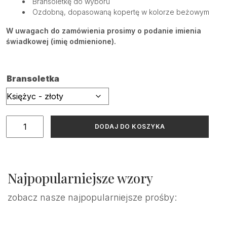
Bransoletkę do wyboru
Ozdobną, dopasowaną kopertę w kolorze beżowym
W uwagach do zamówienia prosimy o podanie imienia
świadkowej (imię odmienione).
Bransoletka
ilość
DODAJ DO KOSZYKA
Karta
boho
z
prośbą
Najpopularniejsze wzory
o
świadkowanie
zobacz nasze najpopularniejsze prośby:
+
bransoletka