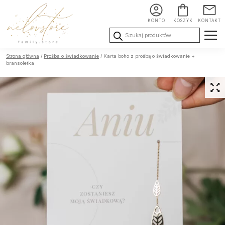
KONTO
KOSZYK
KONTAKT
Wyszukiwarka
produktów
Ślub i
Chrzest i
Urodziny i
Strona główna
/
Prośba o świadkowanie
/ Karta boho z prośbą o świadkowanie +
Wesele
Komunia
okoliczności
bransoletka