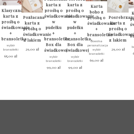
karta z
karta z
Karta
Klasyczna
prośbą o
prośbą o
boho z
K
karta z
świadkowanie
świadkowanie
Pozłacana
Posrebrzan
prośbą o
p
prośbą o
w
w
karta z
karta z
świadkowanie
ś
świadkowanie
pudełku
pudełku
prośbą o
prośbą o
+
+
+
+
świadkowanie
świadkowan
bransoletka
b
bransoletka
bransoletka,
bransoletka,
z lakiem
z lakiem
dowolna
Box dla
Box dla
wybór
personalizacja
b
29,00
zł
29,00
zł
świadkowej
świadkowej
bransoletki
wybór
bransoletki
65,00
zł
wybór
wybór
69,00
zł
bransoletki
bransoletki
Ten
99,00
zł
99,00
zł
Ten
produkt
produkt
Ten
Ten
ma
ma
produkt
produkt
wiele
wiele
ma
ma
wariantów.
wariantów.
wiele
wiele
Opcje
Opcje
wariantów.
wariantów.
można
można
Opcje
Opcje
wybrać
wybrać
można
można
na
na
wybrać
wybrać
stronie
stronie
na
na
produktu
produktu
stronie
stronie