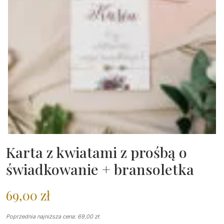
Karta z kwiatami z prośbą o
świadkowanie + bransoletka
69,00
zł
Poprzednia najniższa cena:
69,00
zł
.