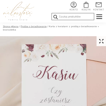
KONTO
KOSZYK
KONTAKT
Wyszukiwarka
produktów
Ślub i
Chrzest i
Urodziny i
Strona główna
/
Prośba o świadkowanie
/ Karta z kwiatami z prośbą o świadkowanie +
Wesele
Komunia
okoliczności
bransoletka